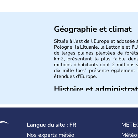
Géographie et climat
Située à l'est de l'Europe et adossée à
Pologne, la Lituanie, la Lettonie et l
de larges plaines plantées de forêt
km2, présentant la plus faible den
millions d'habitants dont 2 millions 
dix mille lacs" présente également
étendues d'Europe.
Histoire et administra
L'histoire de la Biélorussie corres
slave au VIIIe siècle, puis au dév
Pinsk ou Slutsk qui concurrençaien
l'Union Soviétique, la Bielorussie es
Langue du site : FR
METE
Nos experts météo
Météo