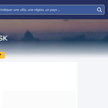
SK
P
Mer
Jeu
Ven
Sam