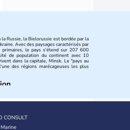
 la Russie, la Bielorussie est bordée par la
'Ukraine. Avec des paysages caractérisés par
s primaires, le pays s'étend sur 207 600
sité de population du continent avec 10
vivent dans la capitale, Minsk. Le "pays au
 l'une des régions marécageuses les plus
tion
pond à la naissance des peuples de langue
eloppement de principautés locales comme
t Kiev en Ukraine. Ancienne province de
t indépendante depuis 1990.
O CONSULT
 Marine