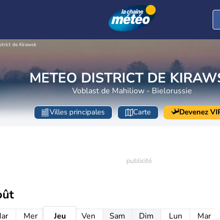
strict de Kirawsk
METEO DISTRICT DE KIRAW
Voblast de Mahiliow - Bielorussie
Villes principales
Carte
Devenez VI
oût
ar
Mer
Jeu
Ven
Sam
Dim
Lun
Mar