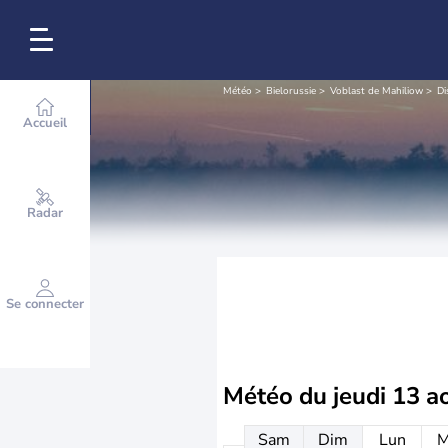
Météo
Bielorussie
Voblast de Mahiliow
Di
Accueil
Radar
Se connecter
Météo du
jeudi 13 a
Sam
Dim
Lun
M