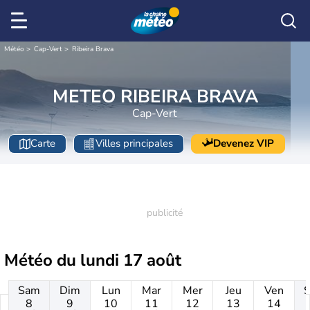
Météo
Cap-Vert
Ribeira Brava
METEO RIBEIRA BRAVA
Cap-Vert
Carte
Villes principales
Devenez VIP
Météo du
lundi 17 août
Sam
Dim
Lun
Mar
Mer
Jeu
Ven
8
9
10
11
12
13
14