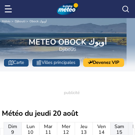
Météo
Djibouti
Obock أوبوك
METEO OBOCK أوبوك
Djibouti
Carte
Villes principales
Devenez VIP
Météo du
jeudi 20 août
Dim
Lun
Mar
Mer
Jeu
Ven
Sam
9
10
11
12
13
14
15