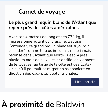
Les premiers habitants desEtats-Unis sont arrivés d'Asie
il y a environ 30 000 ans lors de la dernière glaciation.
Carnet de voyage
Plusieurs populations se sont succédées avant l'arrivée
des européens, suite à la découverte du continent par
Christophe Colomb en 1492. Les 13 colonies
Le plus grand requin blanc de l'Atlantique
britanniques proclament la Déclaration d'indépendance
repéré près des côtes américaines
en 1776 et adoptent leur première constitution en 1787.
La conquête de l'Ouest marque ensuite l'entrée dans une
Avec ses 4 mètres de long et ses 771 kg, il
phase de développement intense.
impressionne autant qu'il fascine. Baptisé
Contender, ce grand requin blanc est aujourd'hui
considéré comme le plus imposant mâle jamais
recensé dans l'Atlantique Nord-Ouest. Après
plusieurs mois de suivi, les scientifiques viennent
de le localiser au large de la côte est des États-
Unis, où il poursuit sa migration saisonnière en
direction des eaux plus septentrionales.
Lire l'article
À proximité de
Baldwin