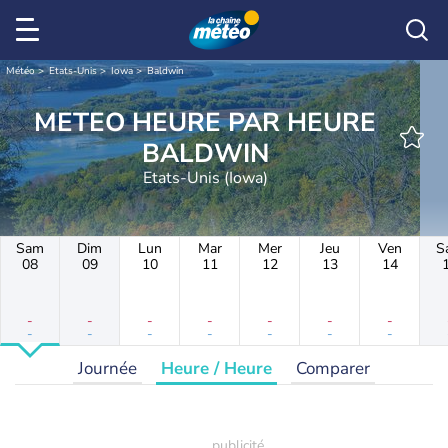
Météo
Etats-Unis
Iowa
Baldwin
METEO HEURE PAR HEURE
BALDWIN
Etats-Unis (Iowa)
Sam
Dim
Lun
Mar
Mer
Jeu
Ven
S
08
09
10
11
12
13
14
-
-
-
-
-
-
-
-
-
-
-
-
-
-
Journée
Heure / Heure
Comparer