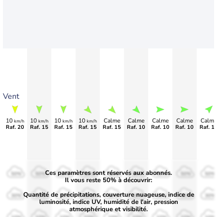
Vent
10
10
10
10
Calme
Calme
Calme
Calme
Calme
km/h
km/h
km/h
km/h
Raf. 20
Raf. 15
Raf. 15
Raf. 15
Raf. 15
Raf. 10
Raf. 10
Raf. 10
Raf. 1
Ces paramètres sont réservés aux abonnés.
50%
50%
50%
50%
50%
50%
50%
50%
50%
Il vous reste 50% à découvrir:
Quantité de précipitations, couverture nuageuse, indice de
30%
30%
30%
30%
30%
30%
30%
30%
30%
luminosité, indice UV, humidité de l'air, pression
atmosphérique et visibilité.