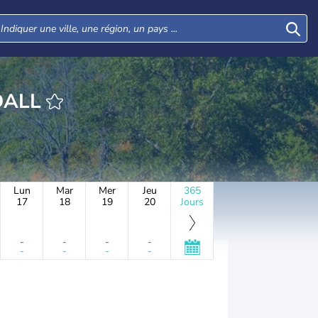
HEURE RANDALL
Lun
Mar
Mer
Jeu
365
17
18
19
20
Jours
-
-
-
-
-
-
-
-