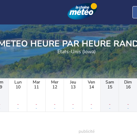
METEO HEURE PAR 
Etats-Unis (Iowa)
im
Lun
Mar
Mer
Jeu
Ven
Sam
Dim
9
10
11
12
13
14
15
16
-
-
-
-
-
-
-
-
-
-
-
-
-
-
-
-