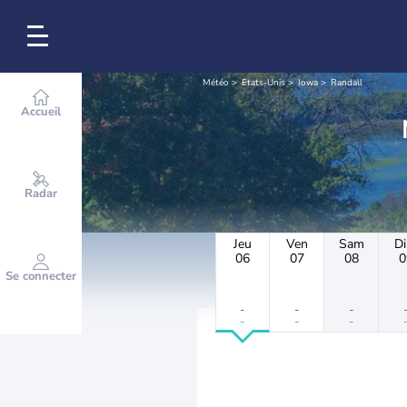
Météo
Etats-Unis
Iowa
Randall
Accueil
Radar
Jeu
Ven
Sam
D
06
07
08
0
Se connecter
-
-
-
-
-
-