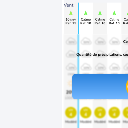
Vent
10
Calme
Calme
Calme
Ca
km/h
Raf. 15
Raf. 10
Raf. 10
Raf. 10
Raf
Ce
50%
50%
50%
50%
Quantité de précipitations, co
30%
30%
30%
30%
10%
10%
10%
10%
1900
1900
1900
1900
1
20%
20%
20%
20%
2
1000 lm
1000 lm
1000 lm
1000 lm
100
uv
uv
uv
uv
4
4
4
4
Modéré
Modéré
Modéré
Modéré
Mo