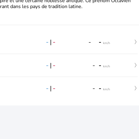
pire et une certaine noblesse antique. Ce prénom Octavien
rant dans les pays de tradition latine.
-
|
-
-
-
km/h
-
|
-
-
-
km/h
-
|
-
-
-
km/h