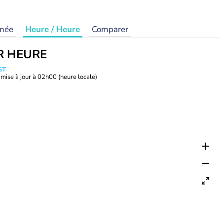
rnée
Heure / Heure
Comparer
R HEURE
ST
mise à jour à
02h00
(heure locale)