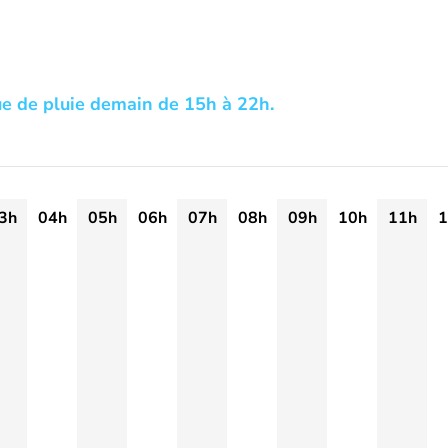
e de pluie demain de 15h à 22h.
3h
04h
05h
06h
07h
08h
09h
10h
11h
1