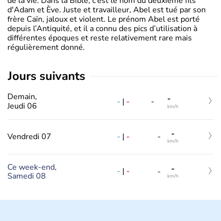
de la vie. Dans la Bible, c’est le nom du deuxième fils
d'Adam et Ève. Juste et travailleur, Abel est tué par son
frère Caïn, jaloux et violent. Le prénom Abel est porté
depuis l’Antiquité, et il a connu des pics d’utilisation à
différentes époques et reste relativement rare mais
régulièrement donné.
jours suivants
Demain,
-
-
|
-
-
Jeudi 06
km/h
-
-
|
-
Vendredi 07
-
km/h
Ce week-end,
-
-
|
-
-
Samedi 08
km/h