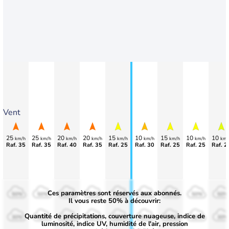
Vent
25
25
20
20
15
10
15
10
10
km/h
km/h
km/h
km/h
km/h
km/h
km/h
km/h
km/
Raf. 35
Raf. 35
Raf. 40
Raf. 35
Raf. 25
Raf. 30
Raf. 25
Raf. 25
Raf. 2
Ces paramètres sont réservés aux abonnés.
50%
50%
50%
50%
50%
50%
50%
50%
50%
Il vous reste 50% à découvrir:
Quantité de précipitations, couverture nuageuse, indice de
30%
30%
30%
30%
30%
30%
30%
30%
30%
luminosité, indice UV, humidité de l'air, pression