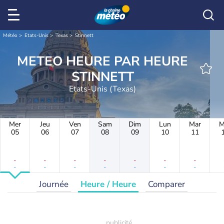
Météo
Etats-Unis
Texas
Stinnett
METEO HEURE PAR HEURE
STINNETT
Etats-Unis (Texas)
Mer
Jeu
Ven
Sam
Dim
Lun
Mar
M
05
06
07
08
09
10
11
-
-
-
-
-
-
-
-
-
-
-
-
-
-
Journée
Heure / Heure
Comparer