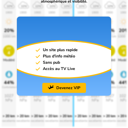
atmosphérique et visibilité.
10%
10%
10%
10%
10%
10%
10%
10%
10%
1900
1900
1900
1900
1900
1900
1900
1900
1900
20%
20%
20%
20%
20%
20%
20%
20%
20
1000 lm
1000 lm
1000 lm
1000 lm
1000 lm
1000 lm
1000 lm
1000 lm
1000 
uv
uv
uv
uv
uv
uv
uv
uv
uv
Un site plus rapide
4
4
4
4
4
4
4
4
4
Plus d'info météo
Modéré
Modéré
Modéré
Modéré
Modéré
Modéré
Modéré
Modéré
Modér
Sans pub
Accès au TV Live
44%
44%
44%
44%
44%
44%
44%
44%
44
Devenez VIP
Confortable
Confortable
Confortable
Confortable
Confortable
Confortable
Confortable
Confortable
Conforta
1027
1027
1027
1027
1027
1027
1027
1027
102
hPa
hPa
hPa
hPa
hPa
hPa
hPa
hPa
hPa
> 20 km
> 20 km
> 20 km
> 20 km
> 20 km
> 20 km
> 20 km
> 20 km
> 20 
excellente
excellente
excellente
excellente
excellente
excellente
excellente
excellente
excellen