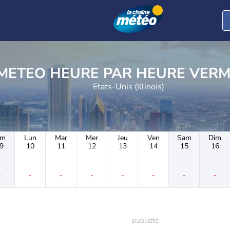
METEO HEURE PAR 
Etats-Unis (Illinois)
im
Lun
Mar
Mer
Jeu
Ven
Sam
Dim
9
10
11
12
13
14
15
16
-
-
-
-
-
-
-
-
-
-
-
-
-
-
-
-