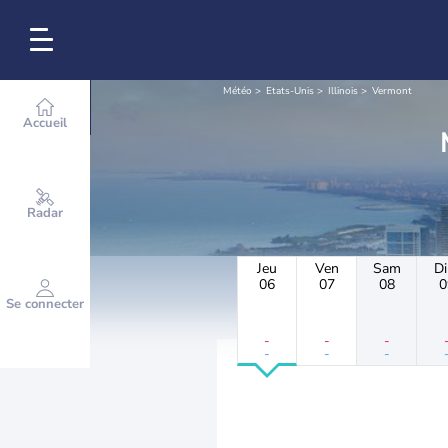
Météo
Etats-Unis
Illinois
Vermont
Accueil
Radar
Jeu
Ven
Sam
D
06
07
08
0
Se connecter
-
-
-
-
-
-