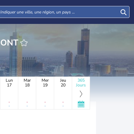
HEURE VERMONT
Lun
Mar
Mer
Jeu
365
17
18
19
20
Jours
-
-
-
-
-
-
-
-