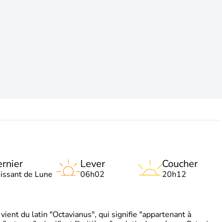
rnier
Lever
Coucher
oissant de Lune
06h02
20h12
ient du latin "Octavianus", qui signifie "appartenant à