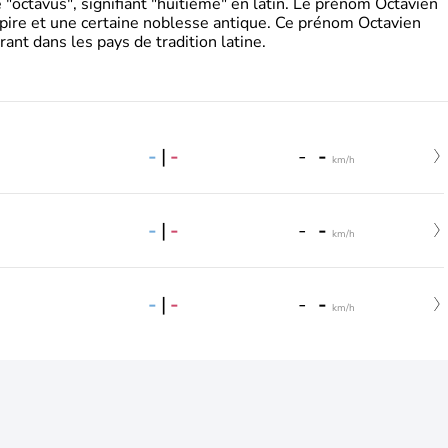
"octavus", signifiant "huitième" en latin. Le prénom Octavien
pire et une certaine noblesse antique. Ce prénom Octavien
rant dans les pays de tradition latine.
-
|
-
-
-
km/h
-
|
-
-
-
km/h
-
|
-
-
-
km/h