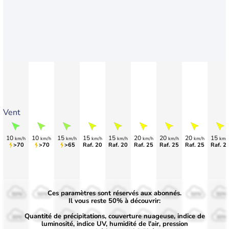
Vent
10
10
15
15
15
20
20
20
15
km/h
km/h
km/h
km/h
km/h
km/h
km/h
km/h
km/
>70
>70
>65
Raf. 20
Raf. 20
Raf. 25
Raf. 25
Raf. 25
Raf. 2
Ces paramètres sont réservés aux abonnés.
50%
50%
50%
50%
50%
50%
50%
50%
50%
Il vous reste 50% à découvrir:
Quantité de précipitations, couverture nuageuse, indice de
30%
30%
30%
30%
30%
30%
30%
30%
30%
luminosité, indice UV, humidité de l'air, pression