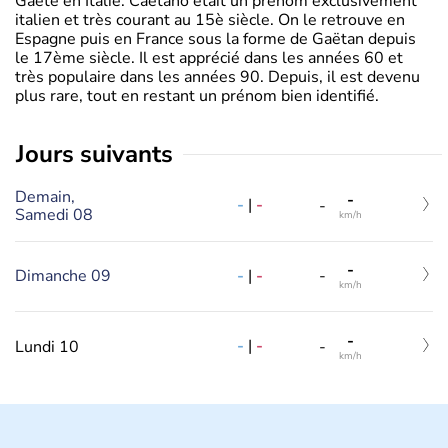
Gaëte en Italie. Caetano était un prénom exclusivement
italien et très courant au 15è siècle. On le retrouve en
Espagne puis en France sous la forme de Gaëtan depuis
le 17ème siècle. Il est apprécié dans les années 60 et
très populaire dans les années 90. Depuis, il est devenu
plus rare, tout en restant un prénom bien identifié.
jours suivants
Demain,
-
-
|
-
-
Samedi 08
km/h
-
-
|
-
Dimanche 09
-
km/h
-
-
|
-
Lundi 10
-
km/h