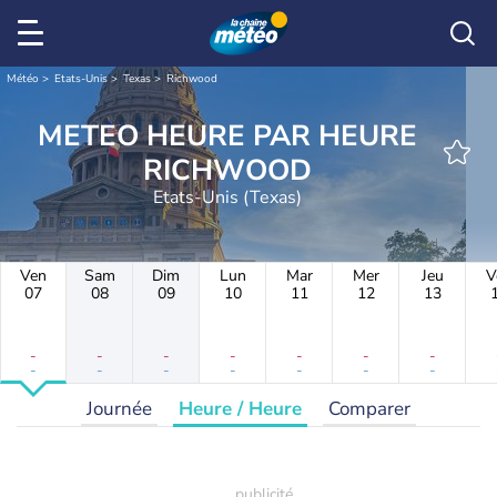
Météo
Etats-Unis
Texas
Richwood
METEO HEURE PAR HEURE
RICHWOOD
Etats-Unis (Texas)
Ven
Sam
Dim
Lun
Mar
Mer
Jeu
V
07
08
09
10
11
12
13
-
-
-
-
-
-
-
-
-
-
-
-
-
-
Journée
Heure / Heure
Comparer