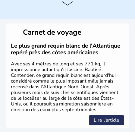
Histoire et administration
Les premiers habitants desEtats-Unis sont arrivés d'Asie
il y a environ 30 000 ans lors de la dernière glaciation.
Carnet de voyage
Plusieurs populations se sont succédées avant l'arrivée
des européens, suite à la découverte du continent par
Christophe Colomb en 1492. Les 13 colonies
Le plus grand requin blanc de l'Atlantique
britanniques proclament la Déclaration d'indépendance
repéré près des côtes américaines
en 1776 et adoptent leur première constitution en 1787.
La conquête de l'Ouest marque ensuite l'entrée dans une
Avec ses 4 mètres de long et ses 771 kg, il
phase de développement intense.
impressionne autant qu'il fascine. Baptisé
Contender, ce grand requin blanc est aujourd'hui
considéré comme le plus imposant mâle jamais
recensé dans l'Atlantique Nord-Ouest. Après
plusieurs mois de suivi, les scientifiques viennent
de le localiser au large de la côte est des États-
Unis, où il poursuit sa migration saisonnière en
direction des eaux plus septentrionales.
Lire l'article