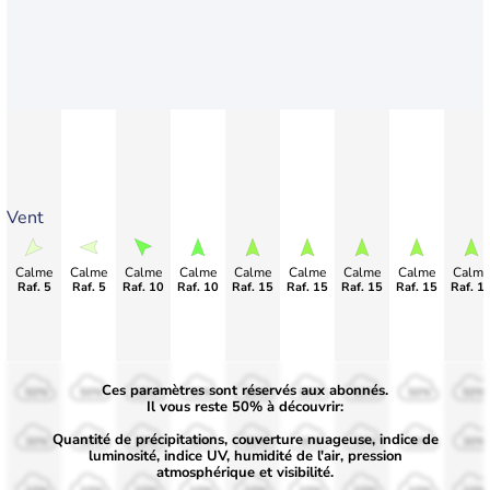
Vent
Calme
Calme
Calme
Calme
Calme
Calme
Calme
Calme
Calme
Raf. 5
Raf. 5
Raf. 10
Raf. 10
Raf. 15
Raf. 15
Raf. 15
Raf. 15
Raf. 1
Ces paramètres sont réservés aux abonnés.
50%
50%
50%
50%
50%
50%
50%
50%
50%
Il vous reste 50% à découvrir:
Quantité de précipitations, couverture nuageuse, indice de
30%
30%
30%
30%
30%
30%
30%
30%
30%
luminosité, indice UV, humidité de l'air, pression
atmosphérique et visibilité.