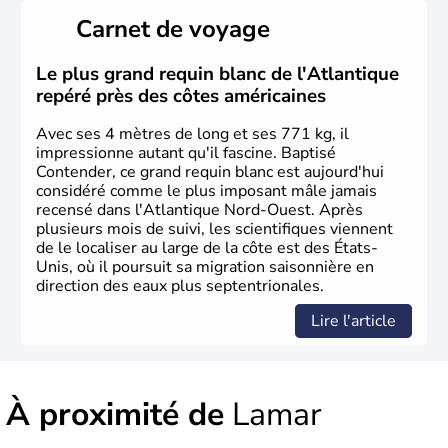
il y a environ 30 000 ans lors de la dernière glaciation.
Carnet de voyage
Plusieurs populations se sont succédées avant l'arrivée
des européens, suite à la découverte du continent par
Christophe Colomb en 1492. Les 13 colonies
Le plus grand requin blanc de l'Atlantique
britanniques proclament la Déclaration d'indépendance
repéré près des côtes américaines
en 1776 et adoptent leur première constitution en 1787.
La conquête de l'Ouest marque ensuite l'entrée dans une
Avec ses 4 mètres de long et ses 771 kg, il
phase de développement intense.
impressionne autant qu'il fascine. Baptisé
Contender, ce grand requin blanc est aujourd'hui
considéré comme le plus imposant mâle jamais
recensé dans l'Atlantique Nord-Ouest. Après
plusieurs mois de suivi, les scientifiques viennent
de le localiser au large de la côte est des États-
Unis, où il poursuit sa migration saisonnière en
direction des eaux plus septentrionales.
Lire l'article
À proximité de
Lamar