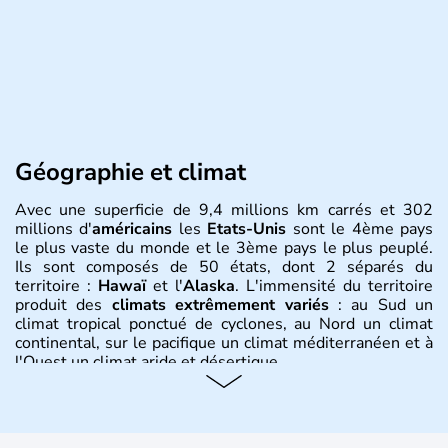
Géographie et climat
Avec une superficie de 9,4 millions km carrés et 302
millions d'
américains
les
Etats-Unis
sont le 4ème pays
le plus vaste du monde et le 3ème pays le plus peuplé.
Ils sont composés de 50 états, dont 2 séparés du
territoire :
Hawaï
et l'
Alaska
. L'immensité du territoire
produit des
climats extrêmement variés
: au Sud un
climat tropical ponctué de cyclones, au Nord un climat
continental, sur le pacifique un climat méditerranéen et à
l'Ouest un climat aride et désertique.
Histoire et administration
Les premiers habitants desEtats-Unis sont arrivés d'Asie