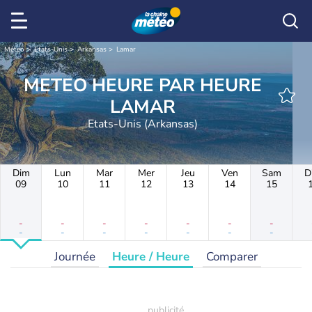
Météo
Etats-Unis
Arkansas
Lamar
METEO HEURE PAR HEURE
LAMAR
Etats-Unis (Arkansas)
Dim
Lun
Mar
Mer
Jeu
Ven
Sam
D
09
10
11
12
13
14
15
-
-
-
-
-
-
-
-
-
-
-
-
-
-
Journée
Heure / Heure
Comparer