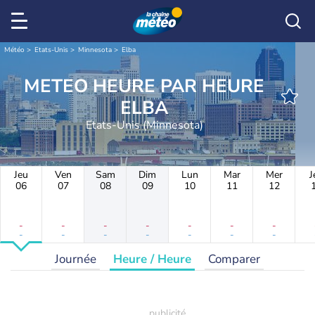
Météo
Etats-Unis
Minnesota
Elba
METEO HEURE PAR HEURE
ELBA
Etats-Unis (Minnesota)
Jeu
Ven
Sam
Dim
Lun
Mar
Mer
J
06
07
08
09
10
11
12
-
-
-
-
-
-
-
-
-
-
-
-
-
-
Journée
Heure / Heure
Comparer