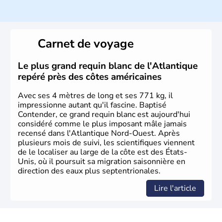
Histoire et administration
Les premiers habitants desEtats-Unis sont arrivés d'Asie
il y a environ 30 000 ans lors de la dernière glaciation.
Carnet de voyage
Plusieurs populations se sont succédées avant l'arrivée
des européens, suite à la découverte du continent par
Christophe Colomb en 1492. Les 13 colonies
Le plus grand requin blanc de l'Atlantique
britanniques proclament la Déclaration d'indépendance
repéré près des côtes américaines
en 1776 et adoptent leur première constitution en 1787.
La conquête de l'Ouest marque ensuite l'entrée dans une
Avec ses 4 mètres de long et ses 771 kg, il
phase de développement intense.
impressionne autant qu'il fascine. Baptisé
Contender, ce grand requin blanc est aujourd'hui
considéré comme le plus imposant mâle jamais
recensé dans l'Atlantique Nord-Ouest. Après
plusieurs mois de suivi, les scientifiques viennent
de le localiser au large de la côte est des États-
Unis, où il poursuit sa migration saisonnière en
direction des eaux plus septentrionales.
Lire l'article