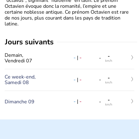
"octavus", signifiant "huitième" en latin. Le prénom
Octavien évoque donc la romanité, l’empire et une
certaine noblesse antique. Ce prénom Octavien est rare
de nos jours, plus courant dans les pays de tradition
latine.
jours suivants
Demain,
-
-
|
-
-
Vendredi 07
km/h
Ce week-end,
-
-
|
-
-
Samedi 08
km/h
-
-
|
-
Dimanche 09
-
km/h