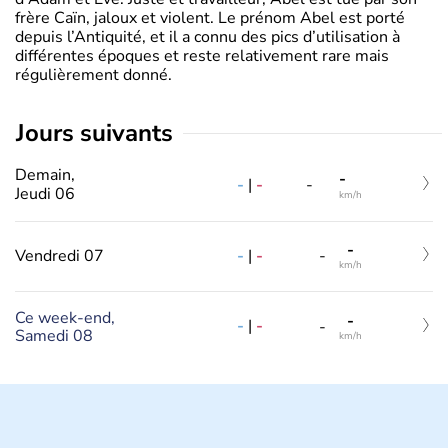
frère Caïn, jaloux et violent. Le prénom Abel est porté
depuis l’Antiquité, et il a connu des pics d’utilisation à
différentes époques et reste relativement rare mais
régulièrement donné.
jours suivants
Demain,
-
-
|
-
-
Jeudi 06
km/h
-
-
|
-
Vendredi 07
-
km/h
Ce week-end,
-
-
|
-
-
Samedi 08
km/h