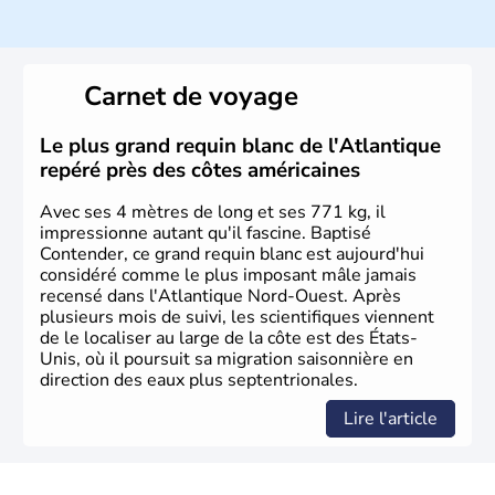
Histoire et administration
Les premiers habitants desEtats-Unis sont arrivés d'Asie
il y a environ 30 000 ans lors de la dernière glaciation.
Carnet de voyage
Plusieurs populations se sont succédées avant l'arrivée
des européens, suite à la découverte du continent par
Christophe Colomb en 1492. Les 13 colonies
Le plus grand requin blanc de l'Atlantique
britanniques proclament la Déclaration d'indépendance
repéré près des côtes américaines
en 1776 et adoptent leur première constitution en 1787.
La conquête de l'Ouest marque ensuite l'entrée dans une
Avec ses 4 mètres de long et ses 771 kg, il
phase de développement intense.
impressionne autant qu'il fascine. Baptisé
Contender, ce grand requin blanc est aujourd'hui
considéré comme le plus imposant mâle jamais
recensé dans l'Atlantique Nord-Ouest. Après
plusieurs mois de suivi, les scientifiques viennent
de le localiser au large de la côte est des États-
Unis, où il poursuit sa migration saisonnière en
direction des eaux plus septentrionales.
Lire l'article