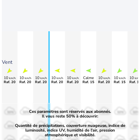
Vent
10
10
10
10
10
Calme
10
10
10
km/h
km/h
km/h
km/h
km/h
km/h
km/h
km/
Raf. 20
Raf. 20
Raf. 20
Raf. 20
Raf. 20
Raf. 15
Raf. 20
Raf. 15
Raf. 1
Ces paramètres sont réservés aux abonnés.
50%
50%
50%
50%
50%
50%
50%
50%
50%
Il vous reste 50% à découvrir:
Quantité de précipitations, couverture nuageuse, indice de
30%
30%
30%
30%
30%
30%
30%
30%
30%
luminosité, indice UV, humidité de l'air, pression
atmosphérique et visibilité.