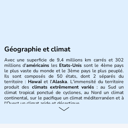
Géographie et climat
Avec une superficie de 9,4 millions km carrés et 302
millions d'
américains
les
Etats-Unis
sont le 4ème pays
le plus vaste du monde et le 3ème pays le plus peuplé.
Ils sont composés de 50 états, dont 2 séparés du
territoire :
Hawaï
et l'
Alaska
. L'immensité du territoire
produit des
climats extrêmement variés
: au Sud un
climat tropical ponctué de cyclones, au Nord un climat
continental, sur le pacifique un climat méditerranéen et à
l'Ouest un climat aride et désertique.
Histoire et administration
Les premiers habitants desEtats-Unis sont arrivés d'Asie