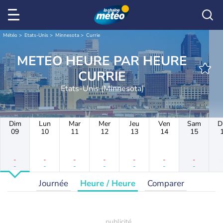
Météo
Etats-Unis
Minnesota
Currie
METEO HEURE PAR HEURE
CURRIE
Etats-Unis (Minnesota)
Dim
Lun
Mar
Mer
Jeu
Ven
Sam
D
09
10
11
12
13
14
15
-
-
-
-
-
-
-
-
-
-
-
-
-
-
Journée
Heure / Heure
Comparer