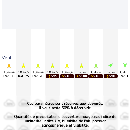
Vent
15
10
10
10
10
Calme
Calme
Calme
Calme
km/h
km/h
km/h
km/h
km/h
Raf. 30
Raf. 25
Raf. 20
>95
>100
>100
>100
>90
Raf. 1
Ces paramètres sont réservés aux abonnés.
50%
50%
50%
50%
50%
50%
50%
50%
50%
Il vous reste 50% à découvrir:
Quantité de précipitations, couverture nuageuse, indice de
30%
30%
30%
30%
30%
30%
30%
30%
30%
luminosité, indice UV, humidité de l'air, pression
atmosphérique et visibilité.