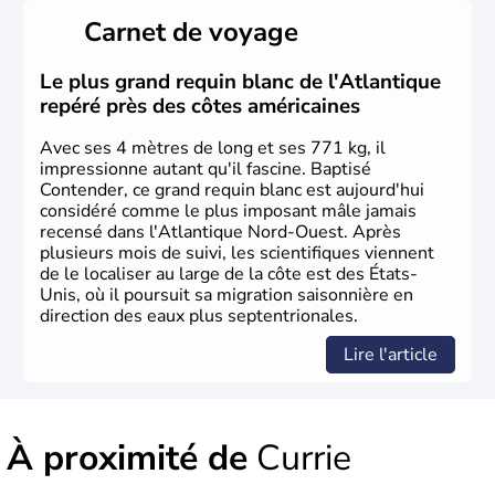
il y a environ 30 000 ans lors de la dernière glaciation.
Carnet de voyage
Plusieurs populations se sont succédées avant l'arrivée
des européens, suite à la découverte du continent par
Christophe Colomb en 1492. Les 13 colonies
Le plus grand requin blanc de l'Atlantique
britanniques proclament la Déclaration d'indépendance
repéré près des côtes américaines
en 1776 et adoptent leur première constitution en 1787.
La conquête de l'Ouest marque ensuite l'entrée dans une
Avec ses 4 mètres de long et ses 771 kg, il
phase de développement intense.
impressionne autant qu'il fascine. Baptisé
Contender, ce grand requin blanc est aujourd'hui
considéré comme le plus imposant mâle jamais
recensé dans l'Atlantique Nord-Ouest. Après
plusieurs mois de suivi, les scientifiques viennent
de le localiser au large de la côte est des États-
Unis, où il poursuit sa migration saisonnière en
direction des eaux plus septentrionales.
Lire l'article
À proximité de
Currie