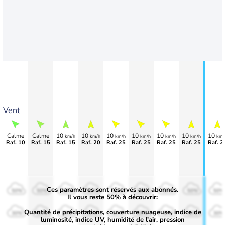
Vent
Calme
Calme
10
10
10
10
10
10
10
km/h
km/h
km/h
km/h
km/h
km/h
km/
Raf. 10
Raf. 15
Raf. 15
Raf. 20
Raf. 25
Raf. 25
Raf. 25
Raf. 25
Raf. 2
Ces paramètres sont réservés aux abonnés.
50%
50%
50%
50%
50%
50%
50%
50%
50%
Il vous reste 50% à découvrir:
Quantité de précipitations, couverture nuageuse, indice de
30%
30%
30%
30%
30%
30%
30%
30%
30%
luminosité, indice UV, humidité de l'air, pression