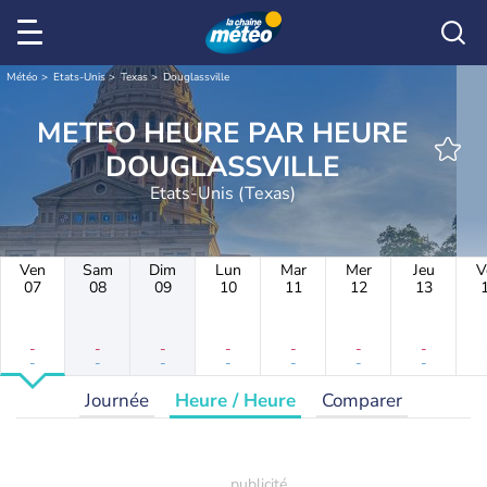
Météo
Etats-Unis
Texas
Douglassville
METEO HEURE PAR HEURE
DOUGLASSVILLE
Etats-Unis (Texas)
Ven
Sam
Dim
Lun
Mar
Mer
Jeu
V
07
08
09
10
11
12
13
-
-
-
-
-
-
-
-
-
-
-
-
-
-
Journée
Heure / Heure
Comparer