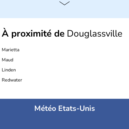
Histoire et administration
Les premiers habitants desEtats-Unis sont arrivés d'Asie
il y a environ 30 000 ans lors de la dernière glaciation.
À proximité de
Douglassville
Plusieurs populations se sont succédées avant l'arrivée
des européens, suite à la découverte du continent par
Christophe Colomb en 1492. Les 13 colonies
britanniques proclament la Déclaration d'indépendance
Marietta
en 1776 et adoptent leur première constitution en 1787.
La conquête de l'Ouest marque ensuite l'entrée dans une
Maud
phase de développement intense.
Linden
Redwater
Météo Etats-Unis