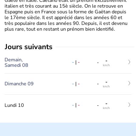
Gaëte en Italie. Caetano était un prénom exclusivement
italien et très courant au 15è siècle. On le retrouve en
Espagne puis en France sous la forme de Gaëtan depuis
le 17ème siècle. Il est apprécié dans les années 60 et
très populaire dans les années 90. Depuis, il est devenu
plus rare, tout en restant un prénom bien identifié.
jours suivants
Demain,
-
-
|
-
-
Samedi 08
km/h
-
-
|
-
Dimanche 09
-
km/h
-
-
|
-
Lundi 10
-
km/h