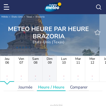
Météo
Etats-Unis
Texas
Brazoria
METEO HEURE PAR HEURE
BRAZORIA
Etats-Unis (Texas)
Jeu
Ven
Sam
Dim
Lun
Mar
Mer
J
06
07
08
09
10
11
12
-
-
-
-
-
-
-
-
-
-
-
-
-
-
Journée
Heure / Heure
Comparer