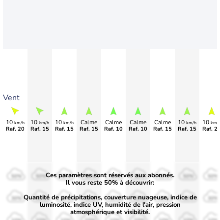
Vent
10
10
10
Calme
Calme
Calme
Calme
10
10
km/h
km/h
km/h
km/h
km/
Raf. 20
Raf. 15
Raf. 15
Raf. 15
Raf. 10
Raf. 10
Raf. 15
Raf. 15
Raf. 2
Ces paramètres sont réservés aux abonnés.
50%
50%
50%
50%
50%
50%
50%
50%
50%
Il vous reste 50% à découvrir:
Quantité de précipitations, couverture nuageuse, indice de
30%
30%
30%
30%
30%
30%
30%
30%
30%
luminosité, indice UV, humidité de l'air, pression
atmosphérique et visibilité.