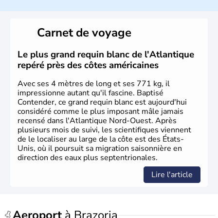
Les premiers habitants desEtats-Unis sont arrivés d'Asie
il y a environ 30 000 ans lors de la dernière glaciation.
Carnet de voyage
Plusieurs populations se sont succédées avant l'arrivée
des européens, suite à la découverte du continent par
Christophe Colomb en 1492. Les 13 colonies
Le plus grand requin blanc de l'Atlantique
britanniques proclament la Déclaration d'indépendance
repéré près des côtes américaines
en 1776 et adoptent leur première constitution en 1787.
La conquête de l'Ouest marque ensuite l'entrée dans une
Avec ses 4 mètres de long et ses 771 kg, il
phase de développement intense.
impressionne autant qu'il fascine. Baptisé
Contender, ce grand requin blanc est aujourd'hui
considéré comme le plus imposant mâle jamais
recensé dans l'Atlantique Nord-Ouest. Après
plusieurs mois de suivi, les scientifiques viennent
de le localiser au large de la côte est des États-
Unis, où il poursuit sa migration saisonnière en
direction des eaux plus septentrionales.
Lire l'article
Aeroport
à Brazoria