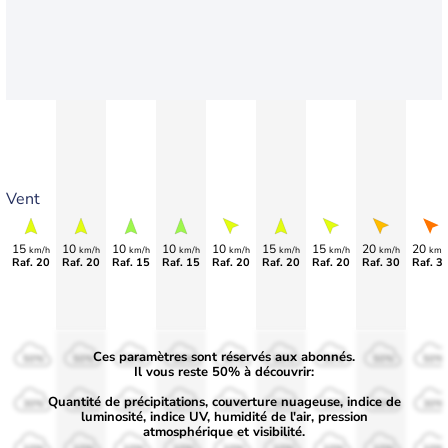
Vent
15
10
10
10
10
15
15
20
20
km/h
km/h
km/h
km/h
km/h
km/h
km/h
km/h
km/
Raf. 20
Raf. 20
Raf. 15
Raf. 15
Raf. 20
Raf. 20
Raf. 20
Raf. 30
Raf. 3
Ces paramètres sont réservés aux abonnés.
50%
50%
50%
50%
50%
50%
50%
50%
50%
Il vous reste 50% à découvrir:
Quantité de précipitations, couverture nuageuse, indice de
30%
30%
30%
30%
30%
30%
30%
30%
30%
luminosité, indice UV, humidité de l'air, pression
atmosphérique et visibilité.