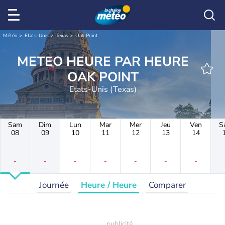
Météo
Etats-Unis
Texas
Oak Point
METEO HEURE PAR HEURE
OAK POINT
Etats-Unis (Texas)
Sam
Dim
Lun
Mar
Mer
Jeu
Ven
S
08
09
10
11
12
13
14
-
-
-
-
-
-
-
-
-
-
-
-
-
-
Journée
Heure / Heure
Comparer