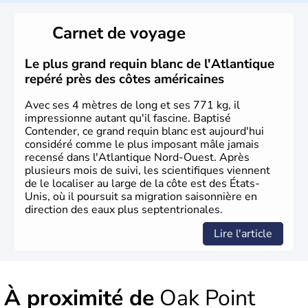
Les premiers habitants desEtats-Unis sont arrivés d'Asie
il y a environ 30 000 ans lors de la dernière glaciation.
Carnet de voyage
Plusieurs populations se sont succédées avant l'arrivée
des européens, suite à la découverte du continent par
Christophe Colomb en 1492. Les 13 colonies
Le plus grand requin blanc de l'Atlantique
britanniques proclament la Déclaration d'indépendance
repéré près des côtes américaines
en 1776 et adoptent leur première constitution en 1787.
La conquête de l'Ouest marque ensuite l'entrée dans une
Avec ses 4 mètres de long et ses 771 kg, il
phase de développement intense.
impressionne autant qu'il fascine. Baptisé
Contender, ce grand requin blanc est aujourd'hui
considéré comme le plus imposant mâle jamais
recensé dans l'Atlantique Nord-Ouest. Après
plusieurs mois de suivi, les scientifiques viennent
de le localiser au large de la côte est des États-
Unis, où il poursuit sa migration saisonnière en
direction des eaux plus septentrionales.
Lire l'article
À proximité de
Oak Point