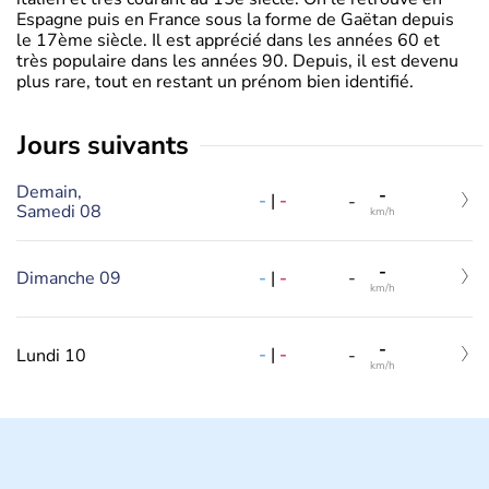
Espagne puis en France sous la forme de Gaëtan depuis
le 17ème siècle. Il est apprécié dans les années 60 et
très populaire dans les années 90. Depuis, il est devenu
plus rare, tout en restant un prénom bien identifié.
jours suivants
Demain,
-
-
|
-
-
Samedi 08
km/h
-
-
|
-
Dimanche 09
-
km/h
-
-
|
-
Lundi 10
-
km/h