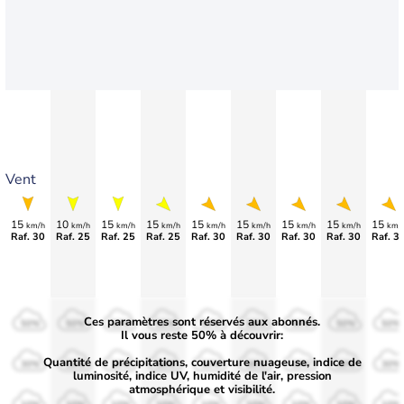
Vent
15
10
15
15
15
15
15
15
15
km/h
km/h
km/h
km/h
km/h
km/h
km/h
km/h
km/
Raf. 30
Raf. 25
Raf. 25
Raf. 25
Raf. 30
Raf. 30
Raf. 30
Raf. 30
Raf. 3
Ces paramètres sont réservés aux abonnés.
50%
50%
50%
50%
50%
50%
50%
50%
50%
Il vous reste 50% à découvrir:
Quantité de précipitations, couverture nuageuse, indice de
30%
30%
30%
30%
30%
30%
30%
30%
30%
luminosité, indice UV, humidité de l'air, pression
atmosphérique et visibilité.