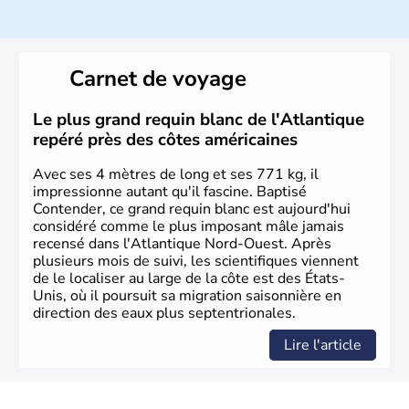
Histoire et administration
Les premiers habitants desEtats-Unis sont arrivés d'Asie
il y a environ 30 000 ans lors de la dernière glaciation.
Carnet de voyage
Plusieurs populations se sont succédées avant l'arrivée
des européens, suite à la découverte du continent par
Christophe Colomb en 1492. Les 13 colonies
Le plus grand requin blanc de l'Atlantique
britanniques proclament la Déclaration d'indépendance
repéré près des côtes américaines
en 1776 et adoptent leur première constitution en 1787.
La conquête de l'Ouest marque ensuite l'entrée dans une
Avec ses 4 mètres de long et ses 771 kg, il
phase de développement intense.
impressionne autant qu'il fascine. Baptisé
Contender, ce grand requin blanc est aujourd'hui
considéré comme le plus imposant mâle jamais
recensé dans l'Atlantique Nord-Ouest. Après
plusieurs mois de suivi, les scientifiques viennent
de le localiser au large de la côte est des États-
Unis, où il poursuit sa migration saisonnière en
direction des eaux plus septentrionales.
Lire l'article