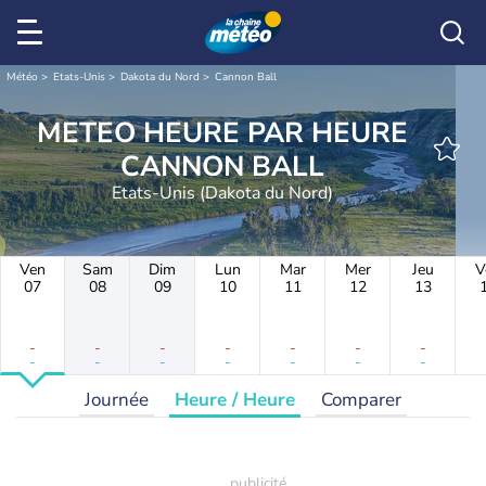
Météo
Etats-Unis
Dakota du Nord
Cannon Ball
METEO HEURE PAR HEURE
CANNON BALL
Etats-Unis (Dakota du Nord)
Ven
Sam
Dim
Lun
Mar
Mer
Jeu
V
07
08
09
10
11
12
13
-
-
-
-
-
-
-
-
-
-
-
-
-
-
Journée
Heure / Heure
Comparer