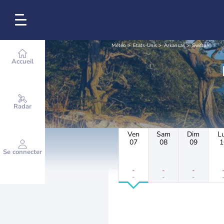
Météo
Etats-Unis
Arkansas
Swifton
Accueil
Radar
Ven
Sam
Dim
L
07
08
09
1
Se connecter
-
-
-
-
-
-