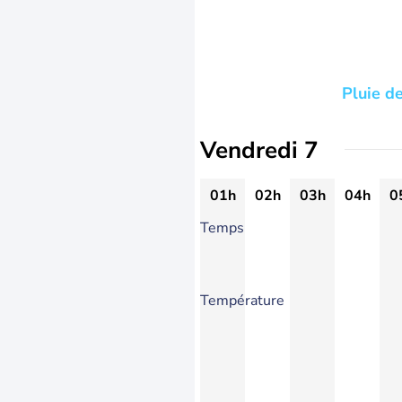
Pluie d
Vendredi 7
01h
02h
03h
04h
0
Temps
Température