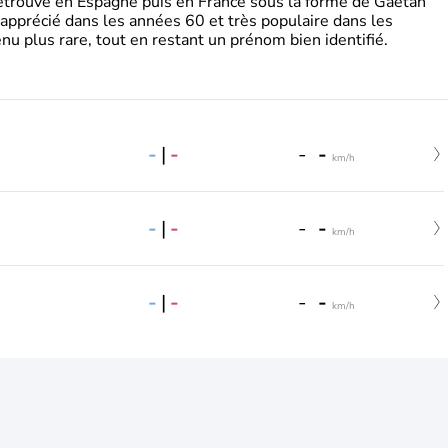
retrouve en Espagne puis en France sous la forme de Gaëtan
 apprécié dans les années 60 et très populaire dans les
nu plus rare, tout en restant un prénom bien identifié.
-
|
-
-
-
km/h
-
|
-
-
-
km/h
-
|
-
-
-
km/h