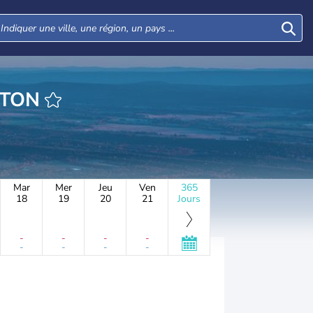
HEURE SWIFTON
Mar
Mer
Jeu
Ven
365
18
19
20
21
Jours
-
-
-
-
-
-
-
-