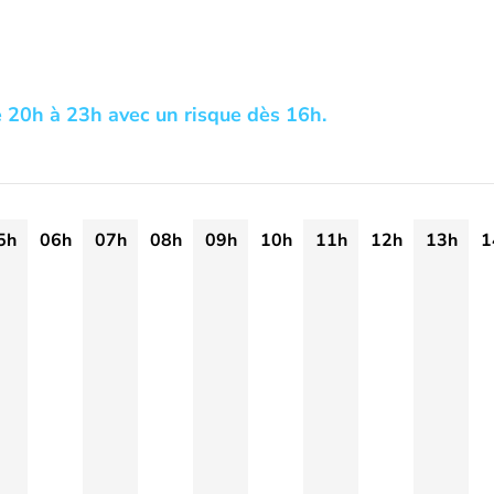
e 20h à 23h avec un risque dès 16h.
5h
06h
07h
08h
09h
10h
11h
12h
13h
1