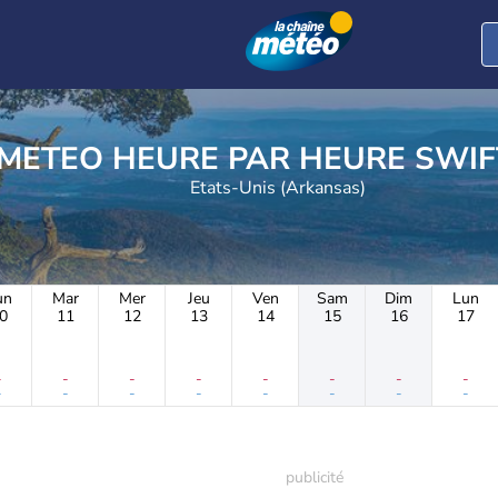
METEO HEURE PAR 
Etats-Unis (Arkansas)
un
Mar
Mer
Jeu
Ven
Sam
Dim
Lun
0
11
12
13
14
15
16
17
-
-
-
-
-
-
-
-
-
-
-
-
-
-
-
-