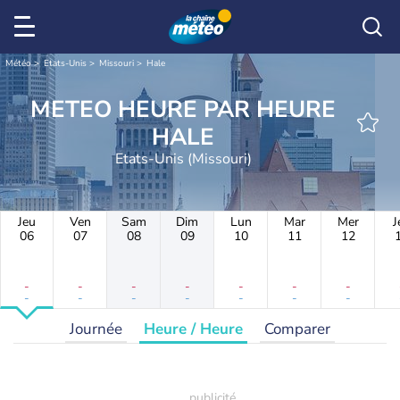
Météo
Etats-Unis
Missouri
Hale
METEO HEURE PAR HEURE
HALE
Etats-Unis (Missouri)
Jeu
Ven
Sam
Dim
Lun
Mar
Mer
J
06
07
08
09
10
11
12
-
-
-
-
-
-
-
-
-
-
-
-
-
-
Journée
Heure / Heure
Comparer