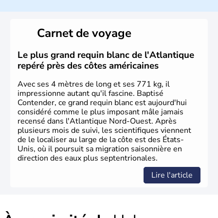
Les premiers habitants desEtats-Unis sont arrivés d'Asie
il y a environ 30 000 ans lors de la dernière glaciation.
Carnet de voyage
Plusieurs populations se sont succédées avant l'arrivée
des européens, suite à la découverte du continent par
Christophe Colomb en 1492. Les 13 colonies
Le plus grand requin blanc de l'Atlantique
britanniques proclament la Déclaration d'indépendance
repéré près des côtes américaines
en 1776 et adoptent leur première constitution en 1787.
La conquête de l'Ouest marque ensuite l'entrée dans une
Avec ses 4 mètres de long et ses 771 kg, il
phase de développement intense.
impressionne autant qu'il fascine. Baptisé
Contender, ce grand requin blanc est aujourd'hui
considéré comme le plus imposant mâle jamais
recensé dans l'Atlantique Nord-Ouest. Après
plusieurs mois de suivi, les scientifiques viennent
de le localiser au large de la côte est des États-
Unis, où il poursuit sa migration saisonnière en
direction des eaux plus septentrionales.
Lire l'article