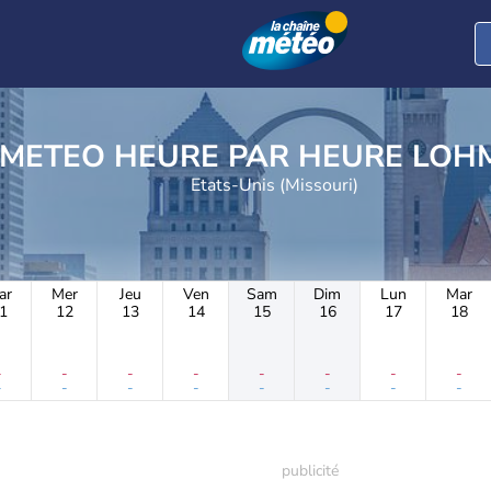
METEO HEURE PAR 
Etats-Unis (Missouri)
ar
Mer
Jeu
Ven
Sam
Dim
Lun
Mar
1
12
13
14
15
16
17
18
-
-
-
-
-
-
-
-
-
-
-
-
-
-
-
-