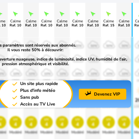
lme
Calme
Calme
Calme
Calme
Calme
Calme
Calme
Calme
C
. 10
Raf. 10
Raf. 10
Raf. 10
Raf. 10
Raf. 10
Raf. 10
Raf. 15
Raf. 10
Ra
s paramètres sont réservés aux abonnés.
0%
50%
50%
50%
50%
50%
50%
50%
50%
Il vous reste 50% à découvrir:
uverture nuageuse, indice de luminosité, indice UV, humidité de l'air,
0%
30%
30%
30%
30%
30%
30%
30%
30%
pression atmosphérique et visibilité.
0%
10%
10%
10%
10%
10%
10%
10%
10%
00
1900
1900
1900
1900
1900
1900
1900
1900
1
Un site plus rapide
Plus d'info météo
Devenez VIP
Sans pub
0%
20%
20%
20%
20%
20%
20%
20%
20%
2
Accès au TV Live
0 lm
1000 lm
1000 lm
1000 lm
1000 lm
1000 lm
1000 lm
1000 lm
1000 lm
10
v
uv
uv
uv
uv
uv
uv
uv
uv
4
4
4
4
4
4
4
4
4
éré
Modéré
Modéré
Modéré
Modéré
Modéré
Modéré
Modéré
Modéré
Mo