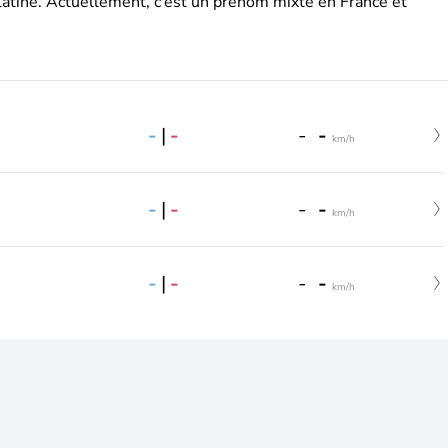
latine. Actuellement, c’est un prénom mixte en France et
-
|
-
-
-
km/h
-
|
-
-
-
km/h
-
|
-
-
-
km/h