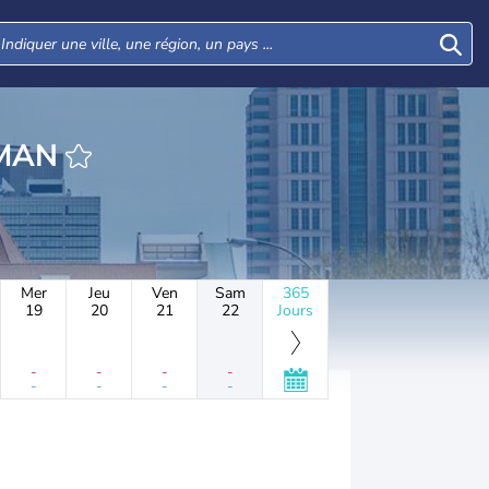
HEURE LOHMAN
Mer
Jeu
Ven
Sam
365
19
20
21
22
Jours
-
-
-
-
-
-
-
-