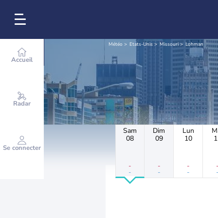
Météo
Etats-Unis
Missouri
Lohman
Accueil
Radar
Sam
Dim
Lun
M
08
09
10
1
Se connecter
-
-
-
-
-
-