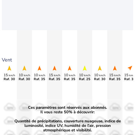
Vent
15
10
10
15
10
10
10
15
15
km/h
km/h
km/h
km/h
km/h
km/h
km/h
km/h
km/
Raf. 30
Raf. 30
Raf. 35
Raf. 35
Raf. 35
Raf. 25
Raf. 30
Raf. 35
Raf. 3
Ces paramètres sont réservés aux abonnés.
50%
50%
50%
50%
50%
50%
50%
50%
50%
Il vous reste 50% à découvrir:
Quantité de précipitations, couverture nuageuse, indice de
30%
30%
30%
30%
30%
30%
30%
30%
30%
luminosité, indice UV, humidité de l'air, pression
atmosphérique et visibilité.