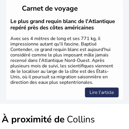
il y a environ 30 000 ans lors de la dernière glaciation.
Carnet de voyage
Plusieurs populations se sont succédées avant l'arrivée
des européens, suite à la découverte du continent par
Christophe Colomb en 1492. Les 13 colonies
Le plus grand requin blanc de l'Atlantique
britanniques proclament la Déclaration d'indépendance
repéré près des côtes américaines
en 1776 et adoptent leur première constitution en 1787.
La conquête de l'Ouest marque ensuite l'entrée dans une
Avec ses 4 mètres de long et ses 771 kg, il
phase de développement intense.
impressionne autant qu'il fascine. Baptisé
Contender, ce grand requin blanc est aujourd'hui
considéré comme le plus imposant mâle jamais
recensé dans l'Atlantique Nord-Ouest. Après
plusieurs mois de suivi, les scientifiques viennent
de le localiser au large de la côte est des États-
Unis, où il poursuit sa migration saisonnière en
direction des eaux plus septentrionales.
Lire l'article
À proximité de
Collins