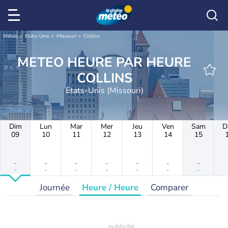
Météo
Etats-Unis
Missouri
Collins
METEO HEURE PAR HEURE
COLLINS
Etats-Unis (Missouri)
Dim
Lun
Mar
Mer
Jeu
Ven
Sam
D
09
10
11
12
13
14
15
-
-
-
-
-
-
-
-
-
-
-
-
-
-
Journée
Heure / Heure
Comparer