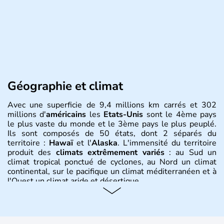
Géographie et climat
Avec une superficie de 9,4 millions km carrés et 302
millions d'
américains
les
Etats-Unis
sont le 4ème pays
le plus vaste du monde et le 3ème pays le plus peuplé.
Ils sont composés de 50 états, dont 2 séparés du
territoire :
Hawaï
et l'
Alaska
. L'immensité du territoire
produit des
climats extrêmement variés
: au Sud un
climat tropical ponctué de cyclones, au Nord un climat
continental, sur le pacifique un climat méditerranéen et à
l'Ouest un climat aride et désertique.
Histoire et administration
Les premiers habitants desEtats-Unis sont arrivés d'Asie