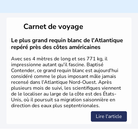
Histoire et administration
Les premiers habitants desEtats-Unis sont arrivés d'Asie
il y a environ 30 000 ans lors de la dernière glaciation.
Carnet de voyage
Plusieurs populations se sont succédées avant l'arrivée
des européens, suite à la découverte du continent par
Christophe Colomb en 1492. Les 13 colonies
Le plus grand requin blanc de l'Atlantique
britanniques proclament la Déclaration d'indépendance
repéré près des côtes américaines
en 1776 et adoptent leur première constitution en 1787.
La conquête de l'Ouest marque ensuite l'entrée dans une
Avec ses 4 mètres de long et ses 771 kg, il
phase de développement intense.
impressionne autant qu'il fascine. Baptisé
Contender, ce grand requin blanc est aujourd'hui
considéré comme le plus imposant mâle jamais
recensé dans l'Atlantique Nord-Ouest. Après
plusieurs mois de suivi, les scientifiques viennent
de le localiser au large de la côte est des États-
Unis, où il poursuit sa migration saisonnière en
direction des eaux plus septentrionales.
Lire l'article