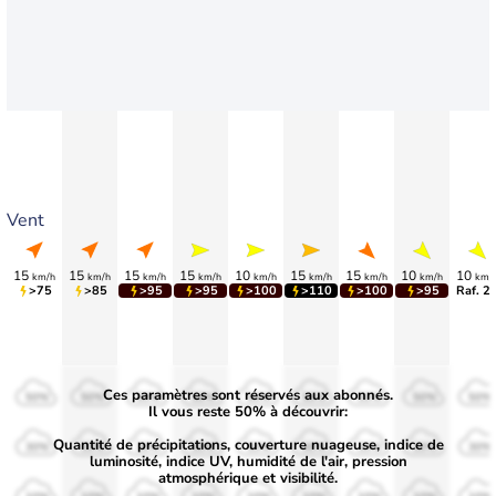
Vent
15
15
15
15
10
15
15
10
10
km/h
km/h
km/h
km/h
km/h
km/h
km/h
km/h
km/
>75
>85
>95
>95
>100
>110
>100
>95
Raf. 2
Ces paramètres sont réservés aux abonnés.
50%
50%
50%
50%
50%
50%
50%
50%
50%
Il vous reste 50% à découvrir:
Quantité de précipitations, couverture nuageuse, indice de
30%
30%
30%
30%
30%
30%
30%
30%
30%
luminosité, indice UV, humidité de l'air, pression
atmosphérique et visibilité.