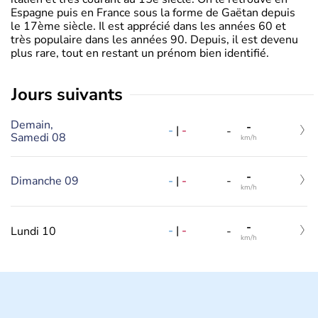
Espagne puis en France sous la forme de Gaëtan depuis
le 17ème siècle. Il est apprécié dans les années 60 et
très populaire dans les années 90. Depuis, il est devenu
plus rare, tout en restant un prénom bien identifié.
jours suivants
Demain,
-
-
|
-
-
Samedi 08
km/h
-
-
|
-
Dimanche 09
-
km/h
-
-
|
-
Lundi 10
-
km/h