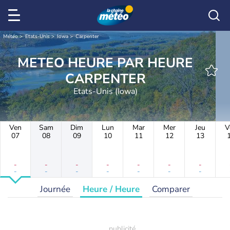
Météo
Etats-Unis
Iowa
Carpenter
METEO HEURE PAR HEURE
CARPENTER
Etats-Unis (Iowa)
Ven
Sam
Dim
Lun
Mar
Mer
Jeu
V
07
08
09
10
11
12
13
-
-
-
-
-
-
-
-
-
-
-
-
-
-
Journée
Heure / Heure
Comparer