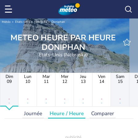
Météo
Etats-Unis
Nebraska
Doniphan
METEO HEURE PAR HEURE
DONIPHAN
Etats-Unis (Nebraska)
Dim
Lun
Mar
Mer
Jeu
Ven
Sam
D
09
10
11
12
13
14
15
-
-
-
-
-
-
-
-
-
-
-
-
-
-
Journée
Heure / Heure
Comparer