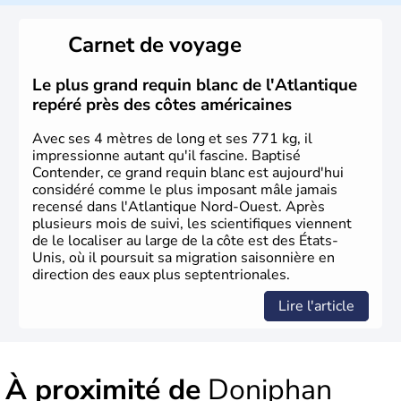
Les premiers habitants desEtats-Unis sont arrivés d'Asie
il y a environ 30 000 ans lors de la dernière glaciation.
Carnet de voyage
Plusieurs populations se sont succédées avant l'arrivée
des européens, suite à la découverte du continent par
Christophe Colomb en 1492. Les 13 colonies
Le plus grand requin blanc de l'Atlantique
britanniques proclament la Déclaration d'indépendance
repéré près des côtes américaines
en 1776 et adoptent leur première constitution en 1787.
La conquête de l'Ouest marque ensuite l'entrée dans une
Avec ses 4 mètres de long et ses 771 kg, il
phase de développement intense.
impressionne autant qu'il fascine. Baptisé
Contender, ce grand requin blanc est aujourd'hui
considéré comme le plus imposant mâle jamais
recensé dans l'Atlantique Nord-Ouest. Après
plusieurs mois de suivi, les scientifiques viennent
de le localiser au large de la côte est des États-
Unis, où il poursuit sa migration saisonnière en
direction des eaux plus septentrionales.
Lire l'article
À proximité de
Doniphan