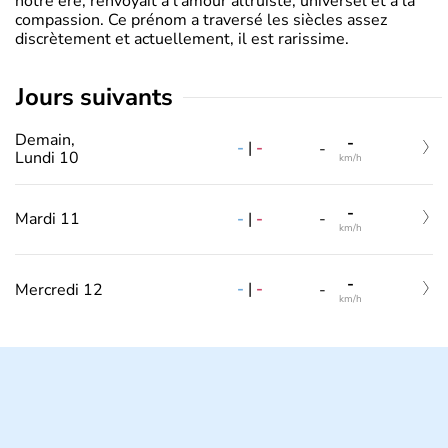
notre ère, renvoyait à l’amour altruiste, universel et à la
compassion. Ce prénom a traversé les siècles assez
discrètement et actuellement, il est rarissime.
jours suivants
Demain,
-
-
|
-
-
Lundi 10
km/h
-
-
|
-
Mardi 11
-
km/h
-
-
|
-
Mercredi 12
-
km/h