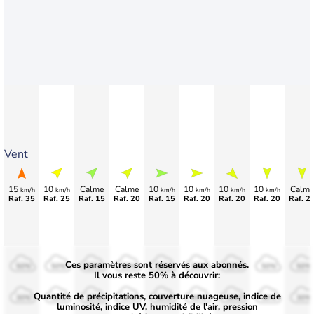
Vent
15
10
Calme
Calme
10
10
10
10
Calme
km/h
km/h
km/h
km/h
km/h
km/h
Raf. 35
Raf. 25
Raf. 15
Raf. 20
Raf. 15
Raf. 20
Raf. 20
Raf. 20
Raf. 2
Ces paramètres sont réservés aux abonnés.
50%
50%
50%
50%
50%
50%
50%
50%
50%
Il vous reste 50% à découvrir:
Quantité de précipitations, couverture nuageuse, indice de
30%
30%
30%
30%
30%
30%
30%
30%
30%
luminosité, indice UV, humidité de l'air, pression