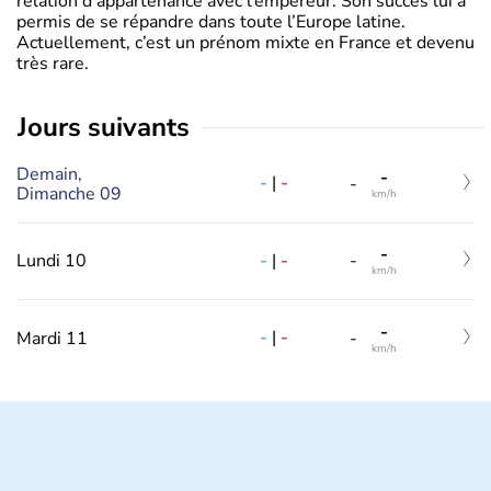
relation d’appartenance avec l’empereur. Son succès lui a
permis de se répandre dans toute l’Europe latine.
Actuellement, c’est un prénom mixte en France et devenu
très rare.
jours suivants
Demain,
-
-
|
-
-
Dimanche 09
km/h
-
-
|
-
Lundi 10
-
km/h
-
-
|
-
Mardi 11
-
km/h