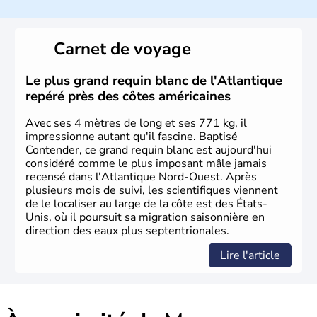
Les premiers habitants desEtats-Unis sont arrivés d'Asie
il y a environ 30 000 ans lors de la dernière glaciation.
Carnet de voyage
Plusieurs populations se sont succédées avant l'arrivée
des européens, suite à la découverte du continent par
Christophe Colomb en 1492. Les 13 colonies
Le plus grand requin blanc de l'Atlantique
britanniques proclament la Déclaration d'indépendance
repéré près des côtes américaines
en 1776 et adoptent leur première constitution en 1787.
La conquête de l'Ouest marque ensuite l'entrée dans une
Avec ses 4 mètres de long et ses 771 kg, il
phase de développement intense.
impressionne autant qu'il fascine. Baptisé
Contender, ce grand requin blanc est aujourd'hui
considéré comme le plus imposant mâle jamais
recensé dans l'Atlantique Nord-Ouest. Après
plusieurs mois de suivi, les scientifiques viennent
de le localiser au large de la côte est des États-
Unis, où il poursuit sa migration saisonnière en
direction des eaux plus septentrionales.
Lire l'article