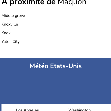
À proximité de
Maquon
Middle grove
Knoxville
Knox
Yates City
Météo Etats-Unis
Los Angeles
Washington