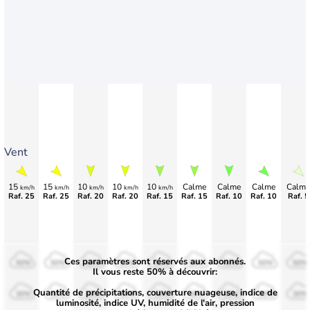
Vent
15
15
10
10
10
Calme
Calme
Calme
Calme
km/h
km/h
km/h
km/h
km/h
Raf. 25
Raf. 25
Raf. 20
Raf. 20
Raf. 15
Raf. 15
Raf. 10
Raf. 10
Raf. 5
Ces paramètres sont réservés aux abonnés.
50%
50%
50%
50%
50%
50%
50%
50%
50%
Il vous reste 50% à découvrir:
Quantité de précipitations, couverture nuageuse, indice de
30%
30%
30%
30%
30%
30%
30%
30%
30%
luminosité, indice UV, humidité de l'air, pression