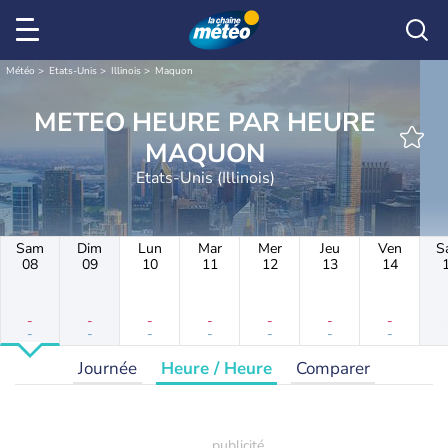
Météo
Etats-Unis
Illinois
Maquon
METEO HEURE PAR HEURE
MAQUON
Etats-Unis (Illinois)
Sam
Dim
Lun
Mar
Mer
Jeu
Ven
S
08
09
10
11
12
13
14
-
-
-
-
-
-
-
-
-
-
-
-
-
-
Journée
Heure / Heure
Comparer