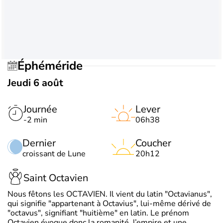
Éphéméride
Jeudi 6 août
Journée
Lever
-2 min
06h38
Dernier
Coucher
croissant de Lune
20h12
Saint Octavien
Nous fêtons les OCTAVIEN. Il vient du latin "Octavianus",
qui signifie "appartenant à Octavius", lui-même dérivé de
"octavus", signifiant "huitième" en latin. Le prénom
Octavien évoque donc la romanité, l’empire et une