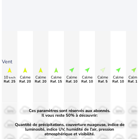
Vent
10
Calme
Calme
Calme
Calme
Calme
Calme
Calme
Calme
km/h
Raf. 25
Raf. 20
Raf. 20
Raf. 15
Raf. 10
Raf. 10
Raf. 5
Raf. 10
Raf. 1
Ces paramètres sont réservés aux abonnés.
50%
50%
50%
50%
50%
50%
50%
50%
50%
Il vous reste 50% à découvrir:
Quantité de précipitations, couverture nuageuse, indice de
30%
30%
30%
30%
30%
30%
30%
30%
30%
luminosité, indice UV, humidité de l'air, pression
atmosphérique et visibilité.