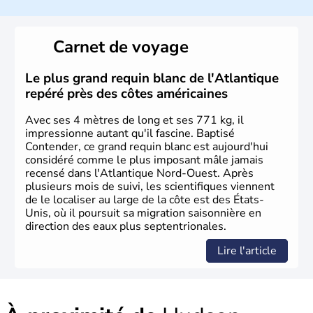
Les premiers habitants desEtats-Unis sont arrivés d'Asie
il y a environ 30 000 ans lors de la dernière glaciation.
Carnet de voyage
Plusieurs populations se sont succédées avant l'arrivée
des européens, suite à la découverte du continent par
Christophe Colomb en 1492. Les 13 colonies
Le plus grand requin blanc de l'Atlantique
britanniques proclament la Déclaration d'indépendance
repéré près des côtes américaines
en 1776 et adoptent leur première constitution en 1787.
La conquête de l'Ouest marque ensuite l'entrée dans une
Avec ses 4 mètres de long et ses 771 kg, il
phase de développement intense.
impressionne autant qu'il fascine. Baptisé
Contender, ce grand requin blanc est aujourd'hui
considéré comme le plus imposant mâle jamais
recensé dans l'Atlantique Nord-Ouest. Après
plusieurs mois de suivi, les scientifiques viennent
de le localiser au large de la côte est des États-
Unis, où il poursuit sa migration saisonnière en
direction des eaux plus septentrionales.
Lire l'article