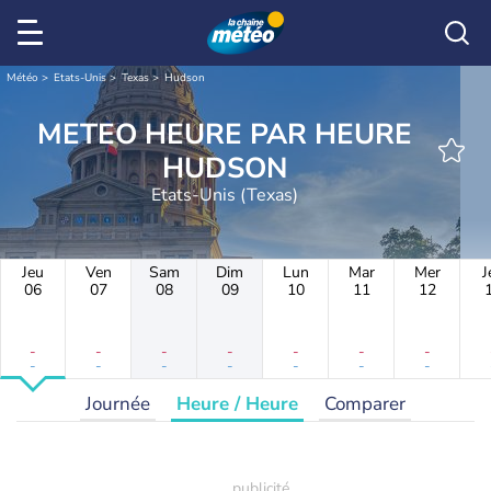
Météo
Etats-Unis
Texas
Hudson
METEO HEURE PAR HEURE
HUDSON
Etats-Unis (Texas)
Jeu
Ven
Sam
Dim
Lun
Mar
Mer
J
06
07
08
09
10
11
12
-
-
-
-
-
-
-
-
-
-
-
-
-
-
Journée
Heure / Heure
Comparer