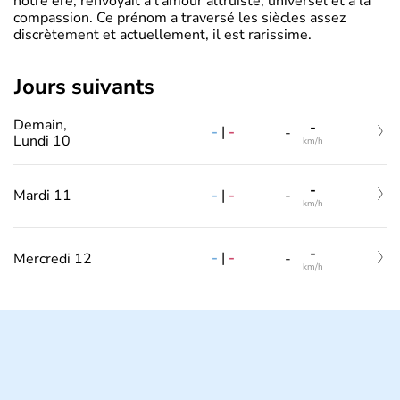
notre ère, renvoyait à l’amour altruiste, universel et à la
compassion. Ce prénom a traversé les siècles assez
discrètement et actuellement, il est rarissime.
jours suivants
Demain,
-
-
|
-
-
Lundi 10
km/h
-
-
|
-
Mardi 11
-
km/h
-
-
|
-
Mercredi 12
-
km/h