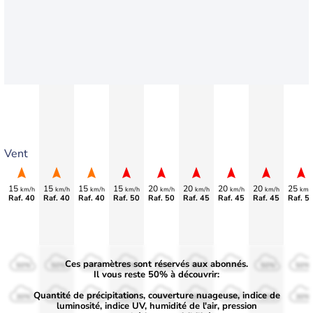
Vent
15
15
15
15
20
20
20
20
25
km/h
km/h
km/h
km/h
km/h
km/h
km/h
km/h
km/
Raf. 40
Raf. 40
Raf. 40
Raf. 50
Raf. 50
Raf. 45
Raf. 45
Raf. 45
Raf. 5
Ces paramètres sont réservés aux abonnés.
50%
50%
50%
50%
50%
50%
50%
50%
50%
Il vous reste 50% à découvrir:
Quantité de précipitations, couverture nuageuse, indice de
30%
30%
30%
30%
30%
30%
30%
30%
30%
luminosité, indice UV, humidité de l'air, pression