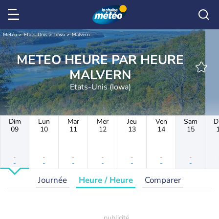
Météo
Etats-Unis
Iowa
Malvern
METEO HEURE PAR HEURE
MALVERN
Etats-Unis (Iowa)
Dim
Lun
Mar
Mer
Jeu
Ven
Sam
D
09
10
11
12
13
14
15
-
-
-
-
-
-
-
-
-
-
-
-
-
-
Journée
Heure / Heure
Comparer