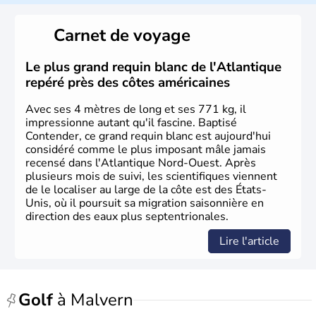
Les premiers habitants desEtats-Unis sont arrivés d'Asie
il y a environ 30 000 ans lors de la dernière glaciation.
Carnet de voyage
Plusieurs populations se sont succédées avant l'arrivée
des européens, suite à la découverte du continent par
Christophe Colomb en 1492. Les 13 colonies
Le plus grand requin blanc de l'Atlantique
britanniques proclament la Déclaration d'indépendance
repéré près des côtes américaines
en 1776 et adoptent leur première constitution en 1787.
La conquête de l'Ouest marque ensuite l'entrée dans une
Avec ses 4 mètres de long et ses 771 kg, il
phase de développement intense.
impressionne autant qu'il fascine. Baptisé
Contender, ce grand requin blanc est aujourd'hui
considéré comme le plus imposant mâle jamais
recensé dans l'Atlantique Nord-Ouest. Après
plusieurs mois de suivi, les scientifiques viennent
de le localiser au large de la côte est des États-
Unis, où il poursuit sa migration saisonnière en
direction des eaux plus septentrionales.
Lire l'article
Golf
à Malvern