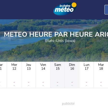
METEO HEURE PAR 
Etats-Unis (Iowa)
ar
Mer
Jeu
Ven
Sam
Dim
Lun
Mar
1
12
13
14
15
16
17
18
-
-
-
-
-
-
-
-
-
-
-
-
-
-
-
-