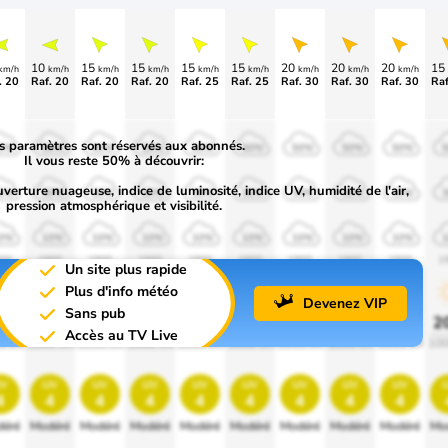
10
15
15
15
15
20
20
20
15
km/h
km/h
km/h
km/h
km/h
km/h
km/h
km/h
km/h
. 20
Raf. 20
Raf. 20
Raf. 20
Raf. 25
Raf. 25
Raf. 30
Raf. 30
Raf. 30
Raf
s paramètres sont réservés aux abonnés.
0%
50%
50%
50%
50%
50%
50%
50%
50%
Il vous reste 50% à découvrir:
uverture nuageuse, indice de luminosité, indice UV, humidité de l'air,
0%
30%
30%
30%
30%
30%
30%
30%
30%
pression atmosphérique et visibilité.
0%
10%
10%
10%
10%
10%
10%
10%
10%
00
1900
1900
1900
1900
1900
1900
1900
1900
1
Un site plus rapide
Plus d'info météo
Devenez VIP
Sans pub
0%
20%
20%
20%
20%
20%
20%
20%
20%
2
Accès au TV Live
0 lm
1000 lm
1000 lm
1000 lm
1000 lm
1000 lm
1000 lm
1000 lm
1000 lm
100
v
uv
uv
uv
uv
uv
uv
uv
uv
4
4
4
4
4
4
4
4
4
éré
Modéré
Modéré
Modéré
Modéré
Modéré
Modéré
Modéré
Modéré
Mo