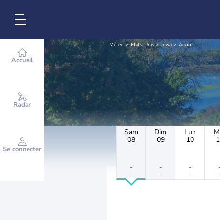
Météo
Etats-Unis
Iowa
Arion
Accueil
Radar
Sam
Dim
Lun
M
08
09
10
1
Se connecter
-
-
-
-
-
-