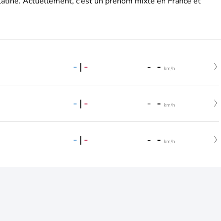
latine. Actuellement, c’est un prénom mixte en France et
-
|
-
-
-
km/h
-
|
-
-
-
km/h
-
|
-
-
-
km/h