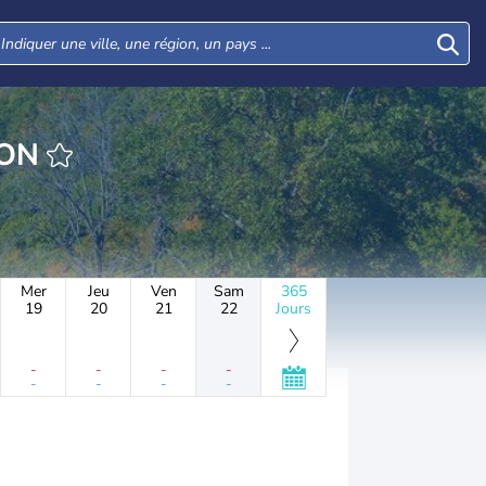
HEURE ARION
Mer
Jeu
Ven
Sam
365
19
20
21
22
Jours
-
-
-
-
-
-
-
-