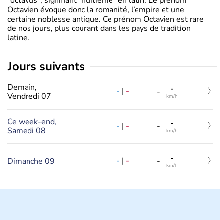
"octavus", signifiant "huitième" en latin. Le prénom
Octavien évoque donc la romanité, l’empire et une
certaine noblesse antique. Ce prénom Octavien est rare
de nos jours, plus courant dans les pays de tradition
latine.
jours suivants
Demain,
-
-
|
-
-
Vendredi 07
km/h
Ce week-end,
-
-
|
-
-
Samedi 08
km/h
-
-
|
-
Dimanche 09
-
km/h