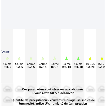
Vent
Calme
Calme
Calme
Calme
Calme
Calme
Calme
10
15
km/h
km/
Raf. 5
Raf. 5
Raf. 5
Raf. 5
Raf. 5
Raf. 10
Raf. 10
Raf. 20
Raf. 2
Ces paramètres sont réservés aux abonnés.
50%
50%
50%
50%
50%
50%
50%
50%
50%
Il vous reste 50% à découvrir:
Quantité de précipitations, couverture nuageuse, indice de
30%
30%
30%
30%
30%
30%
30%
30%
30%
luminosité, indice UV, humidité de l'air, pression