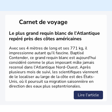
Histoire et administration
Les premiers habitants desEtats-Unis sont arrivés d'Asie
il y a environ 30 000 ans lors de la dernière glaciation.
Carnet de voyage
Plusieurs populations se sont succédées avant l'arrivée
des européens, suite à la découverte du continent par
Christophe Colomb en 1492. Les 13 colonies
Le plus grand requin blanc de l'Atlantique
britanniques proclament la Déclaration d'indépendance
repéré près des côtes américaines
en 1776 et adoptent leur première constitution en 1787.
La conquête de l'Ouest marque ensuite l'entrée dans une
Avec ses 4 mètres de long et ses 771 kg, il
phase de développement intense.
impressionne autant qu'il fascine. Baptisé
Contender, ce grand requin blanc est aujourd'hui
considéré comme le plus imposant mâle jamais
recensé dans l'Atlantique Nord-Ouest. Après
plusieurs mois de suivi, les scientifiques viennent
de le localiser au large de la côte est des États-
Unis, où il poursuit sa migration saisonnière en
direction des eaux plus septentrionales.
Lire l'article