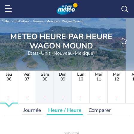
Météo
Etats-Unis
Nouveau-Mexique
Wagon Mound
METEO HEURE PAR HEURE
WAGON MOUND
Etats-Unis (Nouveau-Mexique)
Jeu
Ven
Sam
Dim
Lun
Mar
Mer
J
06
07
08
09
10
11
12
-
-
-
-
-
-
-
-
-
-
-
-
-
-
Journée
Heure / Heure
Comparer