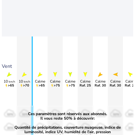
Vent
10
10
Calme
Calme
Calme
Calme
Calme
Calme
Calm
km/h
km/h
>65
>70
>65
>75
>75
Raf. 25
Raf. 30
Raf. 30
Raf. 2
Ces paramètres sont réservés aux abonnés.
50%
50%
50%
50%
50%
50%
50%
50%
50%
Il vous reste 50% à découvrir:
Quantité de précipitations, couverture nuageuse, indice de
30%
30%
30%
30%
30%
30%
30%
30%
30%
luminosité, indice UV, humidité de l'air, pression