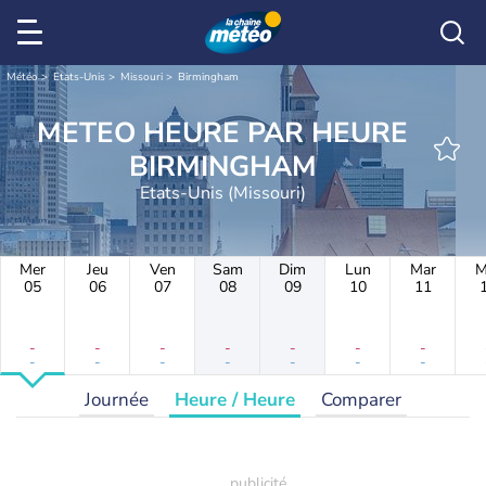
Météo
Etats-Unis
Missouri
Birmingham
METEO HEURE PAR HEURE
BIRMINGHAM
Etats-Unis (Missouri)
Mer
Jeu
Ven
Sam
Dim
Lun
Mar
M
05
06
07
08
09
10
11
-
-
-
-
-
-
-
-
-
-
-
-
-
-
Journée
Heure / Heure
Comparer