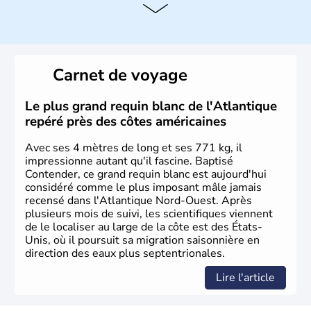
Histoire et administration
Les premiers habitants desEtats-Unis sont arrivés d'Asie
il y a environ 30 000 ans lors de la dernière glaciation.
Carnet de voyage
Plusieurs populations se sont succédées avant l'arrivée
des européens, suite à la découverte du continent par
Christophe Colomb en 1492. Les 13 colonies
Le plus grand requin blanc de l'Atlantique
britanniques proclament la Déclaration d'indépendance
repéré près des côtes américaines
en 1776 et adoptent leur première constitution en 1787.
La conquête de l'Ouest marque ensuite l'entrée dans une
Avec ses 4 mètres de long et ses 771 kg, il
phase de développement intense.
impressionne autant qu'il fascine. Baptisé
Contender, ce grand requin blanc est aujourd'hui
considéré comme le plus imposant mâle jamais
recensé dans l'Atlantique Nord-Ouest. Après
plusieurs mois de suivi, les scientifiques viennent
de le localiser au large de la côte est des États-
Unis, où il poursuit sa migration saisonnière en
direction des eaux plus septentrionales.
Lire l'article