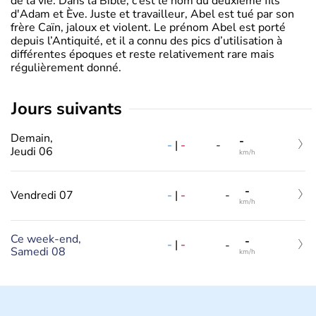
de la vie. Dans la Bible, c’est le nom du deuxième fils
d'Adam et Ève. Juste et travailleur, Abel est tué par son
frère Caïn, jaloux et violent. Le prénom Abel est porté
depuis l’Antiquité, et il a connu des pics d’utilisation à
différentes époques et reste relativement rare mais
régulièrement donné.
jours suivants
Demain,
-
-
|
-
-
Jeudi 06
km/h
-
-
|
-
Vendredi 07
-
km/h
Ce week-end,
-
-
|
-
-
Samedi 08
km/h