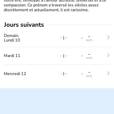
notre ère, renvoyait à l’amour altruiste, universel et à la
compassion. Ce prénom a traversé les siècles assez
discrètement et actuellement, il est rarissime.
jours suivants
Demain,
-
-
|
-
-
Lundi 10
km/h
-
-
|
-
Mardi 11
-
km/h
-
-
|
-
Mercredi 12
-
km/h