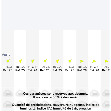
Vent
10
10
10
10
10
10
10
10
10
km/h
km/h
km/h
km/h
km/h
km/h
km/h
km/h
km/
Raf. 20
Raf. 25
Raf. 20
Raf. 20
Raf. 25
Raf. 20
Raf. 20
Raf. 20
Raf. 2
Ces paramètres sont réservés aux abonnés.
50%
50%
50%
50%
50%
50%
50%
50%
50%
Il vous reste 50% à découvrir:
Quantité de précipitations, couverture nuageuse, indice de
30%
30%
30%
30%
30%
30%
30%
30%
30%
luminosité, indice UV, humidité de l'air, pression