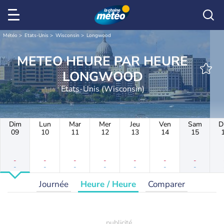
Météo
Etats-Unis
Wisconsin
Longwood
METEO HEURE PAR HEURE
LONGWOOD
Etats-Unis (Wisconsin)
Dim
Lun
Mar
Mer
Jeu
Ven
Sam
D
09
10
11
12
13
14
15
-
-
-
-
-
-
-
-
-
-
-
-
-
-
Journée
Heure / Heure
Comparer