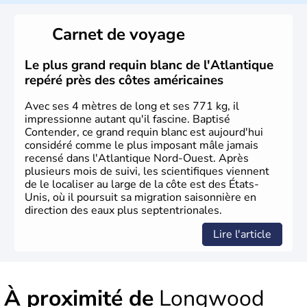
Les premiers habitants desEtats-Unis sont arrivés d'Asie
il y a environ 30 000 ans lors de la dernière glaciation.
Carnet de voyage
Plusieurs populations se sont succédées avant l'arrivée
des européens, suite à la découverte du continent par
Christophe Colomb en 1492. Les 13 colonies
Le plus grand requin blanc de l'Atlantique
britanniques proclament la Déclaration d'indépendance
repéré près des côtes américaines
en 1776 et adoptent leur première constitution en 1787.
La conquête de l'Ouest marque ensuite l'entrée dans une
Avec ses 4 mètres de long et ses 771 kg, il
phase de développement intense.
impressionne autant qu'il fascine. Baptisé
Contender, ce grand requin blanc est aujourd'hui
considéré comme le plus imposant mâle jamais
recensé dans l'Atlantique Nord-Ouest. Après
plusieurs mois de suivi, les scientifiques viennent
de le localiser au large de la côte est des États-
Unis, où il poursuit sa migration saisonnière en
direction des eaux plus septentrionales.
Lire l'article
À proximité de
Longwood