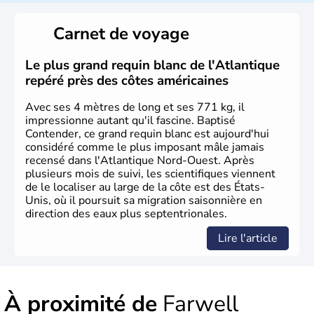
Les premiers habitants desEtats-Unis sont arrivés d'Asie
il y a environ 30 000 ans lors de la dernière glaciation.
Carnet de voyage
Plusieurs populations se sont succédées avant l'arrivée
des européens, suite à la découverte du continent par
Christophe Colomb en 1492. Les 13 colonies
Le plus grand requin blanc de l'Atlantique
britanniques proclament la Déclaration d'indépendance
repéré près des côtes américaines
en 1776 et adoptent leur première constitution en 1787.
La conquête de l'Ouest marque ensuite l'entrée dans une
Avec ses 4 mètres de long et ses 771 kg, il
phase de développement intense.
impressionne autant qu'il fascine. Baptisé
Contender, ce grand requin blanc est aujourd'hui
considéré comme le plus imposant mâle jamais
recensé dans l'Atlantique Nord-Ouest. Après
plusieurs mois de suivi, les scientifiques viennent
de le localiser au large de la côte est des États-
Unis, où il poursuit sa migration saisonnière en
direction des eaux plus septentrionales.
Lire l'article
À proximité de
Farwell