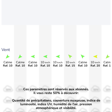
Vent
Calme
Calme
Calme
10
10
10
Calme
10
Calme
km/h
km/h
km/h
km/h
Raf. 10
Raf. 10
Raf. 10
Raf. 10
Raf. 10
Raf. 15
Raf. 10
Raf. 20
Raf. 1
Ces paramètres sont réservés aux abonnés.
50%
50%
50%
50%
50%
50%
50%
50%
50%
Il vous reste 50% à découvrir:
Quantité de précipitations, couverture nuageuse, indice de
30%
30%
30%
30%
30%
30%
30%
30%
30%
luminosité, indice UV, humidité de l'air, pression
atmosphérique et visibilité.