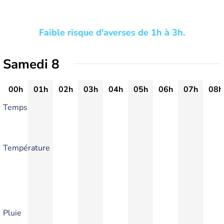
Faible risque d'averses de 1h à 3h.
Samedi 8
00h
01h
02h
03h
04h
05h
06h
07h
08h
Temps
Température
Pluie