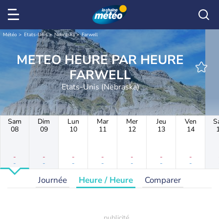
Météo
Etats-Unis
Nebraska
Farwell
METEO HEURE PAR HEURE
FARWELL
Etats-Unis (Nebraska)
Sam
Dim
Lun
Mar
Mer
Jeu
Ven
S
08
09
10
11
12
13
14
-
-
-
-
-
-
-
-
-
-
-
-
-
-
Journée
Heure / Heure
Comparer