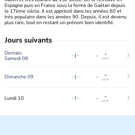
Espagne puis en France sous la forme de Gaëtan depuis
le 17ème siècle. Il est apprécié dans les années 60 et
très populaire dans les années 90. Depuis, il est devenu
plus rare, tout en restant un prénom bien identifié.
jours suivants
Demain,
-
-
|
-
-
Samedi 08
km/h
-
-
|
-
Dimanche 09
-
km/h
-
-
|
-
Lundi 10
-
km/h