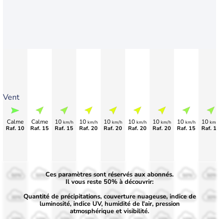
Vent
Calme
Calme
10
10
10
10
10
10
10
km/h
km/h
km/h
km/h
km/h
km/h
km/
Raf. 10
Raf. 15
Raf. 15
Raf. 20
Raf. 20
Raf. 20
Raf. 20
Raf. 15
Raf. 1
Ces paramètres sont réservés aux abonnés.
50%
50%
50%
50%
50%
50%
50%
50%
50%
Il vous reste 50% à découvrir:
Quantité de précipitations, couverture nuageuse, indice de
30%
30%
30%
30%
30%
30%
30%
30%
30%
luminosité, indice UV, humidité de l'air, pression
atmosphérique et visibilité.