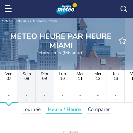
Météo
Etats-Unis
Missouri
Miami
METEO HEURE PAR HEURE
MIAMI
Etats-Unis (Missouri)
Ven
Sam
Dim
Lun
Mar
Mer
Jeu
V
07
08
09
10
11
12
13
-
-
-
-
-
-
-
-
-
-
-
-
-
-
Journée
Heure / Heure
Comparer