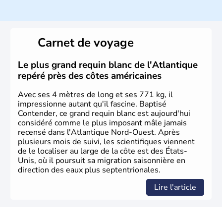
Histoire et administration
Les premiers habitants desEtats-Unis sont arrivés d'Asie
il y a environ 30 000 ans lors de la dernière glaciation.
Carnet de voyage
Plusieurs populations se sont succédées avant l'arrivée
des européens, suite à la découverte du continent par
Christophe Colomb en 1492. Les 13 colonies
Le plus grand requin blanc de l'Atlantique
britanniques proclament la Déclaration d'indépendance
repéré près des côtes américaines
en 1776 et adoptent leur première constitution en 1787.
La conquête de l'Ouest marque ensuite l'entrée dans une
Avec ses 4 mètres de long et ses 771 kg, il
phase de développement intense.
impressionne autant qu'il fascine. Baptisé
Contender, ce grand requin blanc est aujourd'hui
considéré comme le plus imposant mâle jamais
recensé dans l'Atlantique Nord-Ouest. Après
plusieurs mois de suivi, les scientifiques viennent
de le localiser au large de la côte est des États-
Unis, où il poursuit sa migration saisonnière en
direction des eaux plus septentrionales.
Lire l'article