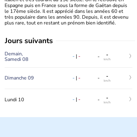
Espagne puis en France sous la forme de Gaëtan depuis
le 17ème siècle. Il est apprécié dans les années 60 et
très populaire dans les années 90. Depuis, il est devenu
plus rare, tout en restant un prénom bien identifié.
jours suivants
Demain,
-
-
|
-
-
Samedi 08
km/h
-
-
|
-
Dimanche 09
-
km/h
-
-
|
-
Lundi 10
-
km/h