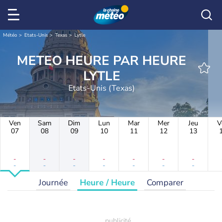
Météo
Etats-Unis
Texas
Lytle
METEO HEURE PAR HEURE
LYTLE
Etats-Unis (Texas)
Ven
Sam
Dim
Lun
Mar
Mer
Jeu
V
07
08
09
10
11
12
13
-
-
-
-
-
-
-
-
-
-
-
-
-
-
Journée
Heure / Heure
Comparer