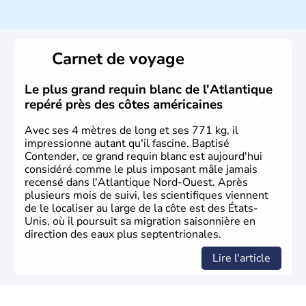
Histoire et administration
Les premiers habitants desEtats-Unis sont arrivés d'Asie
il y a environ 30 000 ans lors de la dernière glaciation.
Carnet de voyage
Plusieurs populations se sont succédées avant l'arrivée
des européens, suite à la découverte du continent par
Christophe Colomb en 1492. Les 13 colonies
Le plus grand requin blanc de l'Atlantique
britanniques proclament la Déclaration d'indépendance
repéré près des côtes américaines
en 1776 et adoptent leur première constitution en 1787.
La conquête de l'Ouest marque ensuite l'entrée dans une
Avec ses 4 mètres de long et ses 771 kg, il
phase de développement intense.
impressionne autant qu'il fascine. Baptisé
Contender, ce grand requin blanc est aujourd'hui
considéré comme le plus imposant mâle jamais
recensé dans l'Atlantique Nord-Ouest. Après
plusieurs mois de suivi, les scientifiques viennent
de le localiser au large de la côte est des États-
Unis, où il poursuit sa migration saisonnière en
direction des eaux plus septentrionales.
Lire l'article