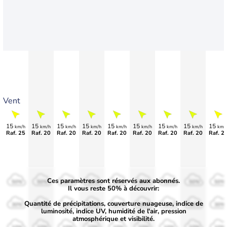
Vent
15
15
15
15
15
15
15
15
15
km/h
km/h
km/h
km/h
km/h
km/h
km/h
km/h
km/
Raf. 25
Raf. 20
Raf. 20
Raf. 20
Raf. 20
Raf. 20
Raf. 20
Raf. 20
Raf. 2
Ces paramètres sont réservés aux abonnés.
50%
50%
50%
50%
50%
50%
50%
50%
50%
Il vous reste 50% à découvrir:
Quantité de précipitations, couverture nuageuse, indice de
30%
30%
30%
30%
30%
30%
30%
30%
30%
luminosité, indice UV, humidité de l'air, pression
atmosphérique et visibilité.