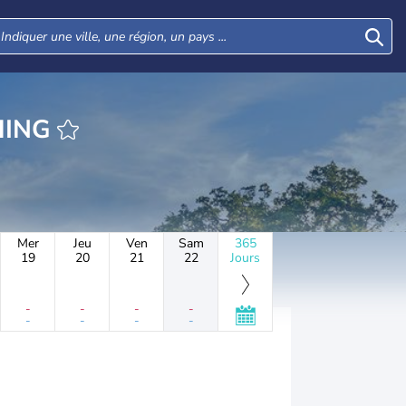
HEURE CUSHING
Mer
Jeu
Ven
Sam
365
19
20
21
22
Jours
-
-
-
-
-
-
-
-