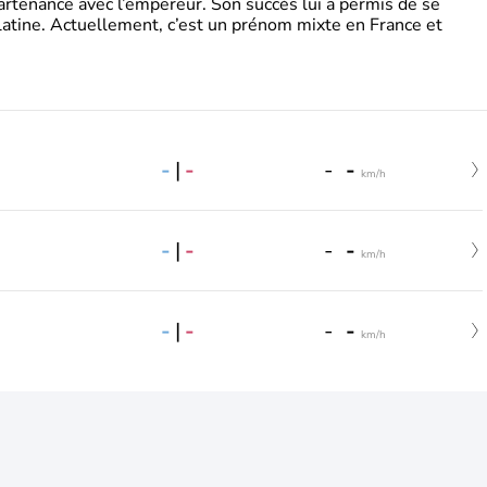
partenance avec l’empereur. Son succès lui a permis de se
latine. Actuellement, c’est un prénom mixte en France et
-
|
-
-
-
km/h
-
|
-
-
-
km/h
-
|
-
-
-
km/h