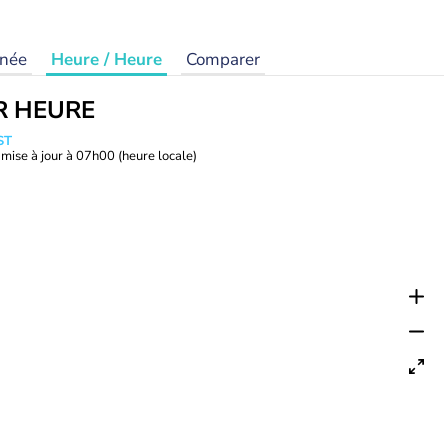
rnée
Heure / Heure
Comparer
R HEURE
ST
mise à jour à
07h00
(heure locale)