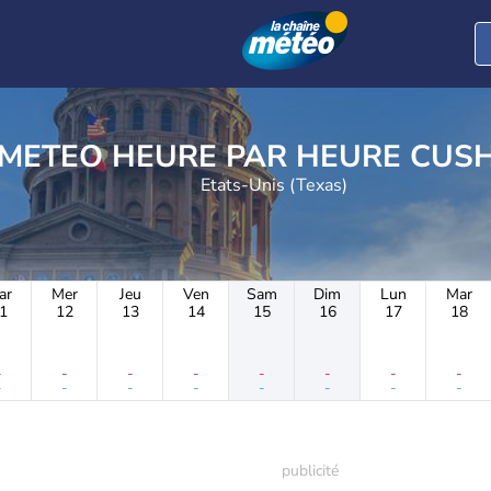
METEO HEURE PAR 
Etats-Unis (Texas)
ar
Mer
Jeu
Ven
Sam
Dim
Lun
Mar
1
12
13
14
15
16
17
18
-
-
-
-
-
-
-
-
-
-
-
-
-
-
-
-