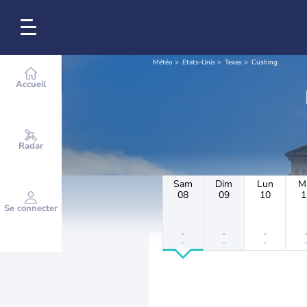
Météo
Etats-Unis
Texas
Cushing
Accueil
Radar
Sam
Dim
Lun
M
08
09
10
1
Se connecter
-
-
-
-
-
-