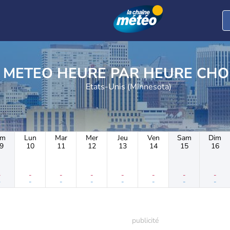
METEO HEURE PAR 
Etats-Unis (Minnesota)
im
Lun
Mar
Mer
Jeu
Ven
Sam
Dim
9
10
11
12
13
14
15
16
-
-
-
-
-
-
-
-
-
-
-
-
-
-
-
-