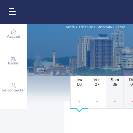
Météo
Etats-Unis
Minnesota
Chokio
Accueil
Radar
Jeu
Ven
Sam
D
06
07
08
0
Se connecter
-
-
-
-
-
-