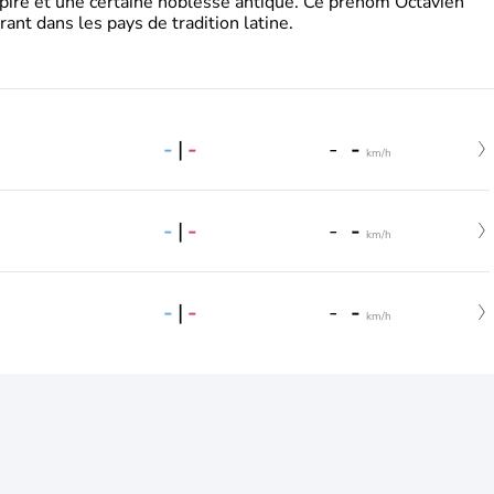
pire et une certaine noblesse antique. Ce prénom Octavien
rant dans les pays de tradition latine.
-
|
-
-
-
km/h
-
|
-
-
-
km/h
-
|
-
-
-
km/h