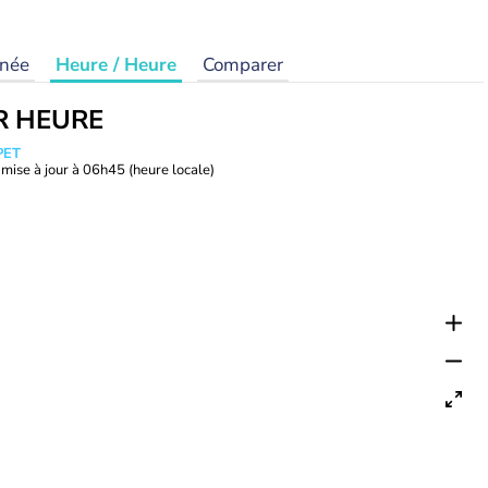
rnée
Heure / Heure
Comparer
R HEURE
PET
mise à jour à
06h45
(heure locale)