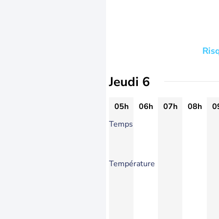
Ris
Jeudi 6
05h
06h
07h
08h
0
Temps
Température