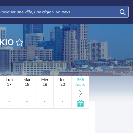
HEURE CHOKIO
Lun
Mar
Mer
Jeu
365
17
18
19
20
Jours
-
-
-
-
-
-
-
-