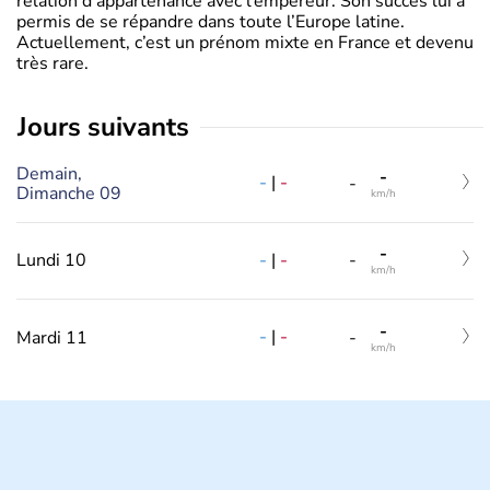
relation d’appartenance avec l’empereur. Son succès lui a
permis de se répandre dans toute l’Europe latine.
Actuellement, c’est un prénom mixte en France et devenu
très rare.
jours suivants
Demain,
-
-
|
-
-
Dimanche 09
km/h
-
-
|
-
Lundi 10
-
km/h
-
-
|
-
Mardi 11
-
km/h