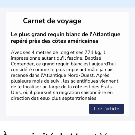
Les premiers habitants desEtats-Unis sont arrivés d'Asie
il y a environ 30 000 ans lors de la dernière glaciation.
Carnet de voyage
Plusieurs populations se sont succédées avant l'arrivée
des européens, suite à la découverte du continent par
Christophe Colomb en 1492. Les 13 colonies
Le plus grand requin blanc de l'Atlantique
britanniques proclament la Déclaration d'indépendance
repéré près des côtes américaines
en 1776 et adoptent leur première constitution en 1787.
La conquête de l'Ouest marque ensuite l'entrée dans une
Avec ses 4 mètres de long et ses 771 kg, il
phase de développement intense.
impressionne autant qu'il fascine. Baptisé
Contender, ce grand requin blanc est aujourd'hui
considéré comme le plus imposant mâle jamais
recensé dans l'Atlantique Nord-Ouest. Après
plusieurs mois de suivi, les scientifiques viennent
de le localiser au large de la côte est des États-
Unis, où il poursuit sa migration saisonnière en
direction des eaux plus septentrionales.
Lire l'article