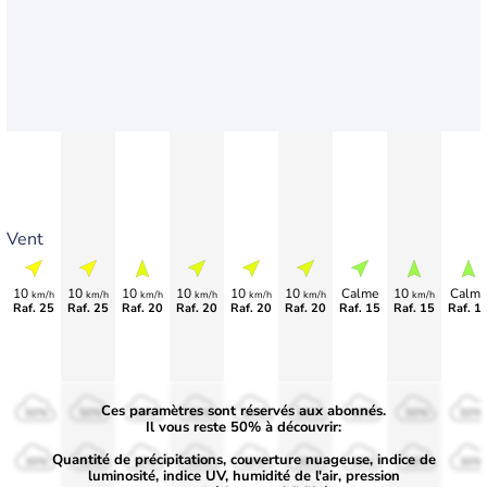
Vent
10
10
10
10
10
10
Calme
10
Calme
km/h
km/h
km/h
km/h
km/h
km/h
km/h
Raf. 25
Raf. 25
Raf. 20
Raf. 20
Raf. 20
Raf. 20
Raf. 15
Raf. 15
Raf. 1
Ces paramètres sont réservés aux abonnés.
50%
50%
50%
50%
50%
50%
50%
50%
50%
Il vous reste 50% à découvrir:
Quantité de précipitations, couverture nuageuse, indice de
30%
30%
30%
30%
30%
30%
30%
30%
30%
luminosité, indice UV, humidité de l'air, pression