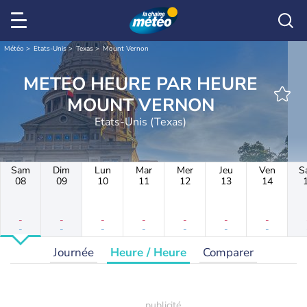
Météo
Etats-Unis
Texas
Mount Vernon
METEO HEURE PAR HEURE
MOUNT VERNON
Etats-Unis (Texas)
Sam
Dim
Lun
Mar
Mer
Jeu
Ven
S
08
09
10
11
12
13
14
-
-
-
-
-
-
-
-
-
-
-
-
-
-
Journée
Heure / Heure
Comparer