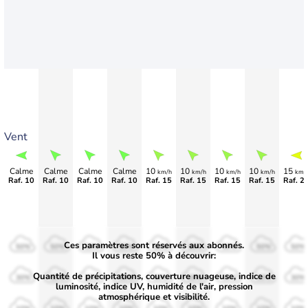
Vent
Calme
Calme
Calme
Calme
10
10
10
10
15
km/h
km/h
km/h
km/h
km/
Raf. 10
Raf. 10
Raf. 10
Raf. 10
Raf. 15
Raf. 15
Raf. 15
Raf. 15
Raf. 2
Ces paramètres sont réservés aux abonnés.
50%
50%
50%
50%
50%
50%
50%
50%
50%
Il vous reste 50% à découvrir:
Quantité de précipitations, couverture nuageuse, indice de
30%
30%
30%
30%
30%
30%
30%
30%
30%
luminosité, indice UV, humidité de l'air, pression
atmosphérique et visibilité.