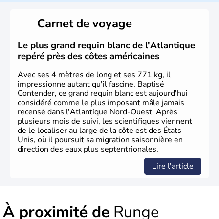
Les premiers habitants desEtats-Unis sont arrivés d'Asie
il y a environ 30 000 ans lors de la dernière glaciation.
Carnet de voyage
Plusieurs populations se sont succédées avant l'arrivée
des européens, suite à la découverte du continent par
Christophe Colomb en 1492. Les 13 colonies
Le plus grand requin blanc de l'Atlantique
britanniques proclament la Déclaration d'indépendance
repéré près des côtes américaines
en 1776 et adoptent leur première constitution en 1787.
La conquête de l'Ouest marque ensuite l'entrée dans une
Avec ses 4 mètres de long et ses 771 kg, il
phase de développement intense.
impressionne autant qu'il fascine. Baptisé
Contender, ce grand requin blanc est aujourd'hui
considéré comme le plus imposant mâle jamais
recensé dans l'Atlantique Nord-Ouest. Après
plusieurs mois de suivi, les scientifiques viennent
de le localiser au large de la côte est des États-
Unis, où il poursuit sa migration saisonnière en
direction des eaux plus septentrionales.
Lire l'article
À proximité de
Runge