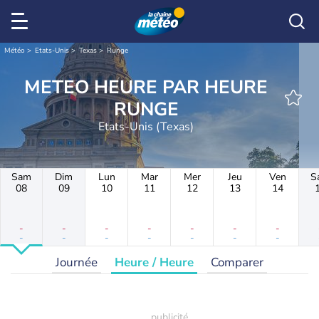
Météo
Etats-Unis
Texas
Runge
METEO HEURE PAR HEURE
RUNGE
Etats-Unis (Texas)
Sam
Dim
Lun
Mar
Mer
Jeu
Ven
S
08
09
10
11
12
13
14
-
-
-
-
-
-
-
-
-
-
-
-
-
-
Journée
Heure / Heure
Comparer