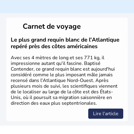
Histoire et administration
Les premiers habitants desEtats-Unis sont arrivés d'Asie
il y a environ 30 000 ans lors de la dernière glaciation.
Carnet de voyage
Plusieurs populations se sont succédées avant l'arrivée
des européens, suite à la découverte du continent par
Christophe Colomb en 1492. Les 13 colonies
Le plus grand requin blanc de l'Atlantique
britanniques proclament la Déclaration d'indépendance
repéré près des côtes américaines
en 1776 et adoptent leur première constitution en 1787.
La conquête de l'Ouest marque ensuite l'entrée dans une
Avec ses 4 mètres de long et ses 771 kg, il
phase de développement intense.
impressionne autant qu'il fascine. Baptisé
Contender, ce grand requin blanc est aujourd'hui
considéré comme le plus imposant mâle jamais
recensé dans l'Atlantique Nord-Ouest. Après
plusieurs mois de suivi, les scientifiques viennent
de le localiser au large de la côte est des États-
Unis, où il poursuit sa migration saisonnière en
direction des eaux plus septentrionales.
Lire l'article