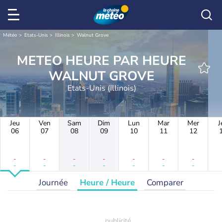
Météo
Etats-Unis
Illinois
Walnut Grove
METEO HEURE PAR HEURE
WALNUT GROVE
Etats-Unis (Illinois)
Jeu
Ven
Sam
Dim
Lun
Mar
Mer
J
06
07
08
09
10
11
12
-
-
-
-
-
-
-
-
-
-
-
-
-
-
Journée
Heure / Heure
Comparer