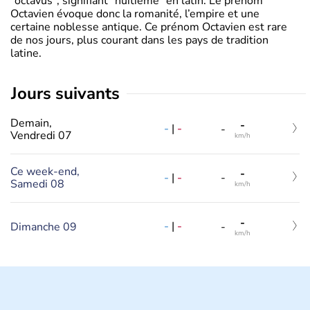
"octavus", signifiant "huitième" en latin. Le prénom
Octavien évoque donc la romanité, l’empire et une
certaine noblesse antique. Ce prénom Octavien est rare
de nos jours, plus courant dans les pays de tradition
latine.
jours suivants
Demain,
-
-
|
-
-
Vendredi 07
km/h
Ce week-end,
-
-
|
-
-
Samedi 08
km/h
-
-
|
-
Dimanche 09
-
km/h