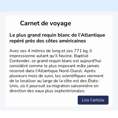
Histoire et administration
Les premiers habitants desEtats-Unis sont arrivés d'Asie
il y a environ 30 000 ans lors de la dernière glaciation.
Carnet de voyage
Plusieurs populations se sont succédées avant l'arrivée
des européens, suite à la découverte du continent par
Christophe Colomb en 1492. Les 13 colonies
Le plus grand requin blanc de l'Atlantique
britanniques proclament la Déclaration d'indépendance
repéré près des côtes américaines
en 1776 et adoptent leur première constitution en 1787.
La conquête de l'Ouest marque ensuite l'entrée dans une
Avec ses 4 mètres de long et ses 771 kg, il
phase de développement intense.
impressionne autant qu'il fascine. Baptisé
Contender, ce grand requin blanc est aujourd'hui
considéré comme le plus imposant mâle jamais
recensé dans l'Atlantique Nord-Ouest. Après
plusieurs mois de suivi, les scientifiques viennent
de le localiser au large de la côte est des États-
Unis, où il poursuit sa migration saisonnière en
direction des eaux plus septentrionales.
Lire l'article