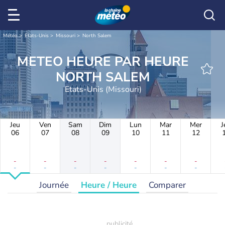
Météo
Etats-Unis
Missouri
North Salem
METEO HEURE PAR HEURE
NORTH SALEM
Etats-Unis (Missouri)
Jeu
Ven
Sam
Dim
Lun
Mar
Mer
J
06
07
08
09
10
11
12
-
-
-
-
-
-
-
-
-
-
-
-
-
-
Journée
Heure / Heure
Comparer