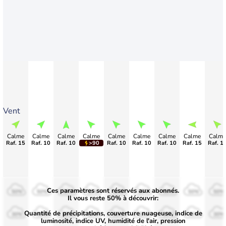
Vent
Calme
Calme
Calme
Calme
Calme
Calme
Calme
Calme
Calme
Raf. 15
Raf. 10
Raf. 10
>90
Raf. 10
Raf. 10
Raf. 10
Raf. 15
Raf. 1
Ces paramètres sont réservés aux abonnés.
50%
50%
50%
50%
50%
50%
50%
50%
50%
Il vous reste 50% à découvrir:
Quantité de précipitations, couverture nuageuse, indice de
30%
30%
30%
30%
30%
30%
30%
30%
30%
luminosité, indice UV, humidité de l'air, pression