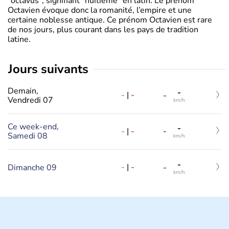
"octavus", signifiant "huitième" en latin. Le prénom
Octavien évoque donc la romanité, l’empire et une
certaine noblesse antique. Ce prénom Octavien est rare
de nos jours, plus courant dans les pays de tradition
latine.
jours suivants
Demain,
-
-
|
-
-
Vendredi 07
km/h
Ce week-end,
-
-
|
-
-
Samedi 08
km/h
-
-
|
-
Dimanche 09
-
km/h