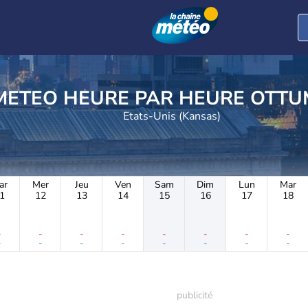
METEO HEURE PAR 
Etats-Unis (Kansas)
ar
Mer
Jeu
Ven
Sam
Dim
Lun
Mar
1
12
13
14
15
16
17
18
-
-
-
-
-
-
-
-
-
-
-
-
-
-
-
-