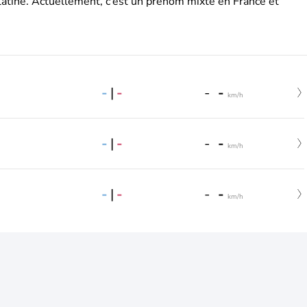
latine. Actuellement, c’est un prénom mixte en France et
-
|
-
-
-
km/h
-
|
-
-
-
km/h
-
|
-
-
-
km/h