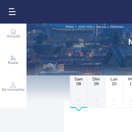
Météo
Etats-Unis
Kansas
Ottumwa
Accueil
Radar
Sam
Dim
Lun
M
08
09
10
1
Se connecter
-
-
-
-
-
-