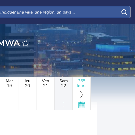
HEURE OTTUMWA
Mer
Jeu
Ven
Sam
365
19
20
21
22
Jours
-
-
-
-
-
-
-
-