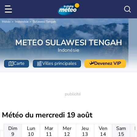
Météo
Indonésie
Sulawesi Tengah
METEO SULAWESI TENGAH
Indonésie
Carte
Villes principales
Devenez VIP
Météo du
mercredi 19 août
Dim
Lun
Mar
Mer
Jeu
Ven
Sam
9
10
11
12
13
14
15