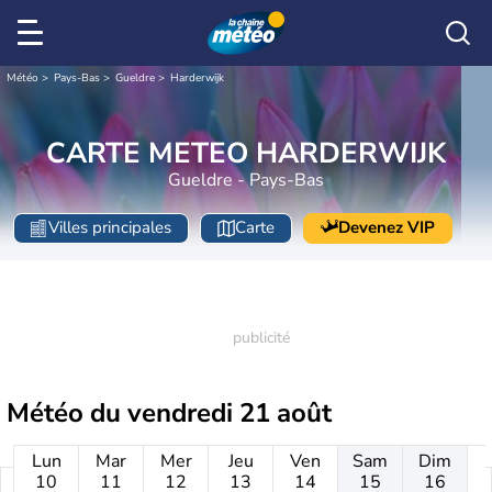
Météo
Pays-Bas
Gueldre
Harderwijk
CARTE METEO HARDERWIJK
Gueldre - Pays-Bas
Villes principales
Carte
Devenez VIP
Météo du
vendredi 21 août
Lun
Mar
Mer
Jeu
Ven
Sam
Dim
10
11
12
13
14
15
16