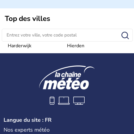
d'habitants, les Pays-Bas ont pour capitale Amsterdam.
D'autres villes jouissent d'une grande importance,
Rotterdam pour le trafic commercial, et La Haye pour son
Top des villes
rôle dans la construction européenne. Le pays est
représenté par le Roi Willem-Alexander.depuis le 30
avril 2013.
Harderwijk
Hierden
Langue du site : FR
Nos experts météo