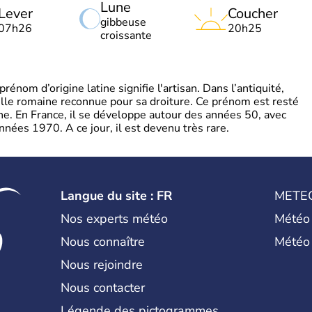
Lune
Lever
Coucher
gibbeuse
07h26
20h25
croissante
énom d’origine latine signifie l'artisan. Dans l’antiquité,
mille romaine reconnue pour sa droiture. Ce prénom est resté
gne. En France, il se développe autour des années 50, avec
nnées 1970. A ce jour, il est devenu très rare.
Langue du site : FR
METE
Nos experts météo
Météo
Nous connaître
Météo
Nous rejoindre
Nous contacter
Légende des pictogrammes