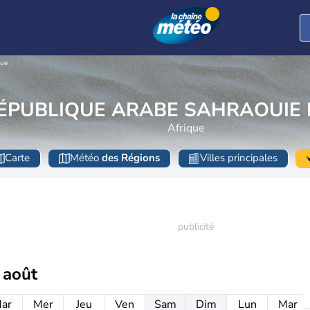
que
ÉPUBLIQUE ARABE SAHRAOUIE
Afrique
Carte
Météo
des Régions
Villes principales
 août
ar
Mer
Jeu
Ven
Sam
Dim
Lun
Mar