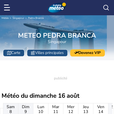
Météo
Singapour
Pedra Branca
METEO PEDRA BRANCA
Singapour
Carte
Villes principales
Devenez VIP
Météo du
dimanche 16 août
Sam
Dim
Lun
Mar
Mer
Jeu
Ven
8
9
10
11
12
13
14