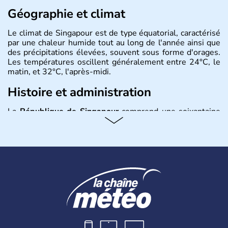
Géographie et climat
Le climat de Singapour est de type équatorial, caractérisé
par une chaleur humide tout au long de l'année ainsi que
des précipitations élevées, souvent sous forme d'orages.
Les températures oscillent généralement entre 24°C, le
matin, et 32°C, l'après-midi.
Histoire et administration
La
République de Singapour
comprend une soixantaine
d’îles dont la principale est
Pulau Ujong
, extrêmement
urbanisée. Les habitants de
Singapour
, au nombre de 4,5
millions, profitent d’une végétation luxuriante. Le profil
de la population locale est très divers, composée
essentiellement de chinois en large majorité, de malais,
puis d’Indiens.