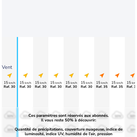
Vent
15
15
15
15
15
15
15
15
15
km/h
km/h
km/h
km/h
km/h
km/h
km/h
km/h
km/
Raf. 30
Raf. 30
Raf. 30
Raf. 30
Raf. 30
Raf. 30
Raf. 35
Raf. 35
Raf. 3
Ces paramètres sont réservés aux abonnés.
50%
50%
50%
50%
50%
50%
50%
50%
50%
Il vous reste 50% à découvrir:
Quantité de précipitations, couverture nuageuse, indice de
30%
30%
30%
30%
30%
30%
30%
30%
30%
luminosité, indice UV, humidité de l'air, pression