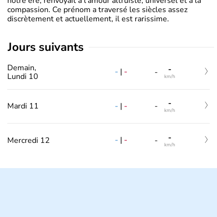
notre ère, renvoyait à l’amour altruiste, universel et à la
compassion. Ce prénom a traversé les siècles assez
discrètement et actuellement, il est rarissime.
jours suivants
Demain,
-
-
|
-
-
Lundi 10
km/h
-
-
|
-
Mardi 11
-
km/h
-
-
|
-
Mercredi 12
-
km/h