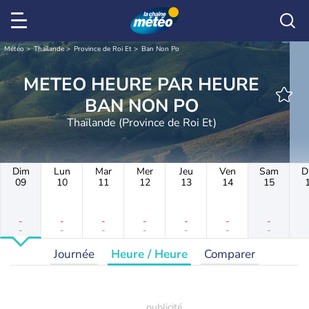
Météo
Thaïlande
Province de Roi Et
Ban Non Po
METEO HEURE PAR HEURE
BAN NON PO
Thaïlande (Province de Roi Et)
Dim
Lun
Mar
Mer
Jeu
Ven
Sam
D
09
10
11
12
13
14
15
-
-
-
-
-
-
-
-
-
-
-
-
-
-
Journée
Heure / Heure
Comparer