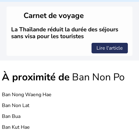
de la Thaïlande, mais c'est surtout avec les Khmers au IXe
siècle que celle-ci a connu un véritable développement.
Carnet de voyage
Elle se lie avec la France, le Royaume-Uni et les Etats-
Unis sur des questions de commerce et de pouvoir avant
la chute de la Monarchie absolue en 1932. Il s'agit encore
La Thaïlande réduit la durée des séjours
aujourd'hui d'une nation bouddhiste au régime politique
sans visa pour les touristes
instable.
Lire l'article
À proximité de
Ban Non Po
Ban Nong Waeng Hae
Ban Non Lat
Ban Bua
Ban Kut Hae