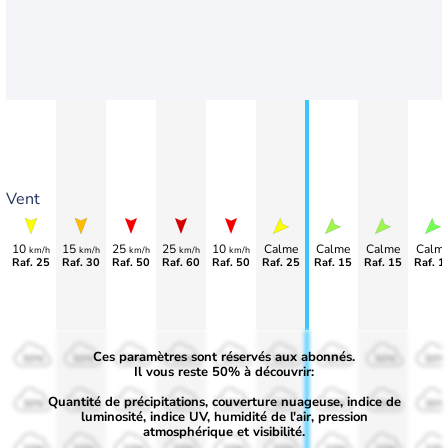
Vent
10
15
25
25
10
Calme
Calme
Calme
Calm
km/h
km/h
km/h
km/h
km/h
Raf. 25
Raf. 30
Raf. 50
Raf. 60
Raf. 50
Raf. 25
Raf. 15
Raf. 15
Raf. 1
Ces paramètres sont réservés aux abonnés.
50%
50%
50%
50%
50%
50%
50%
50%
50%
Il vous reste 50% à découvrir:
Quantité de précipitations, couverture nuageuse, indice de
30%
30%
30%
30%
30%
30%
30%
30%
30%
luminosité, indice UV, humidité de l'air, pression
atmosphérique et visibilité.