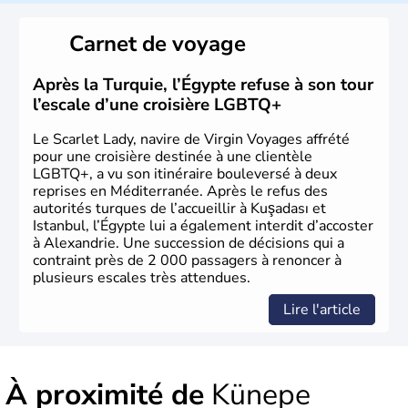
originaire d'Asie ayant émigré vers l'Ouest. Ces tribus
hétérogènes se sont organisées en différents royaumes
Carnet de voyage
qui constitueront en 1299 les fondations de l'Empire
ottoman. Après avoir rattaché l'Anatolie et la Thrace
orientale au territoire turc, la République est proclamée
Après la Turquie, l’Égypte refuse à son tour
le 29 octobre 1923. Ankara remplace alors Istanbul au
l’escale d’une croisière LGBTQ+
titre de capitale du pays.
Le Scarlet Lady, navire de Virgin Voyages affrété
pour une croisière destinée à une clientèle
LGBTQ+, a vu son itinéraire bouleversé à deux
reprises en Méditerranée. Après le refus des
autorités turques de l’accueillir à Kuşadası et
Istanbul, l’Égypte lui a également interdit d’accoster
à Alexandrie. Une succession de décisions qui a
contraint près de 2 000 passagers à renoncer à
plusieurs escales très attendues.
Lire l'article
À proximité de
Künepe