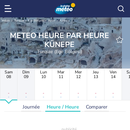
Météo
Turquie
Ege Bölgesi
Aydın
Künepe
METEO HEURE PAR HEURE
KÜNEPE
Turquie (Ege Bölgesi)
Sam
Dim
Lun
Mar
Mer
Jeu
Ven
S
08
09
10
11
12
13
14
-
-
-
-
-
-
-
-
-
-
-
-
-
-
Journée
Heure / Heure
Comparer