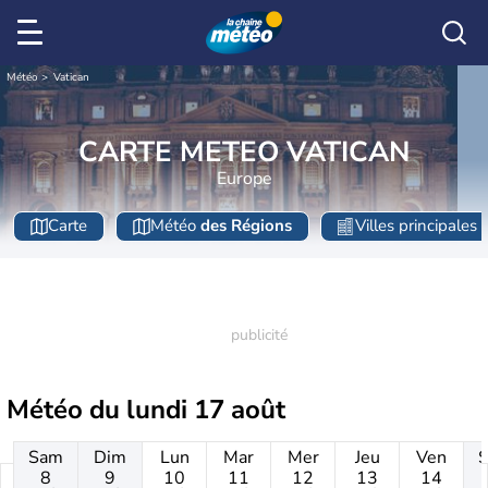
Météo
Vatican
CARTE METEO VATICAN
Europe
Carte
Météo
des Régions
Villes principales
Météo du
lundi 17 août
Sam
Dim
Lun
Mar
Mer
Jeu
Ven
8
9
10
11
12
13
14