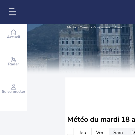
Météo
Yemen
Gouvernorat d'Amran
Accueil
Radar
Se connecter
Météo du
mardi 18 
Jeu
Ven
Sam
D