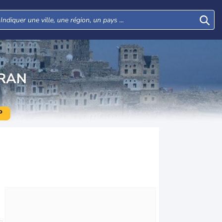
RAN
P
Lun
Mar
Mer
Jeu