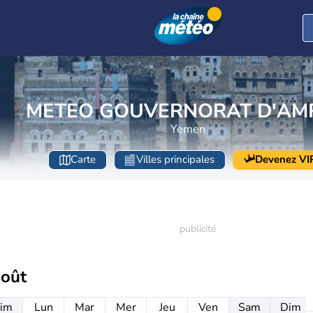
METEO GOUVERNORAT D'AM
Yemen
Carte
Villes principales
Devenez VI
août
im
Lun
Mar
Mer
Jeu
Ven
Sam
Dim