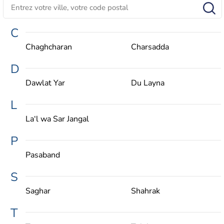
C
Chaghcharan
Charsadda
D
Dawlat Yar
Du Layna
L
La‘l wa Sar Jangal
P
Pasaband
S
Saghar
Shahrak
T