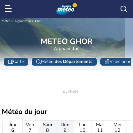
Météo
Afghanistan
Ghor
METEO GHOR
Afghanistan
Carte
Météo
des Départements
Villes princ
Météo
du jour
Jeu
Ven
Sam
Dim
Lun
Mar
Mer
6
7
8
9
10
11
12