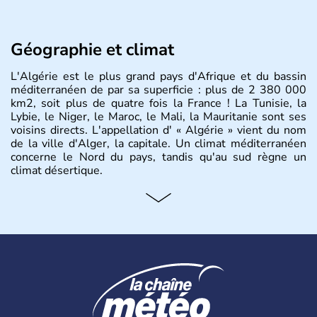
Géographie et climat
L'Algérie est le plus grand pays d'Afrique et du bassin
méditerranéen de par sa superficie : plus de 2 380 000
km2, soit plus de quatre fois la France ! La Tunisie, la
Lybie, le Niger, le Maroc, le Mali, la Mauritanie sont ses
voisins directs. L'appellation d' « Algérie » vient du nom
de la ville d'Alger, la capitale. Un climat méditerranéen
concerne le Nord du pays, tandis qu'au sud règne un
climat désertique.
Histoire et administration
Sétif, Sidi Bel Abbès, Oran, Constantine, Tizi Ouzou, Blida
sont quelques unes des villes principales du pays.
L’
Algérie
compte près de 35 millions d’
Algériens
, dont
près de la moitié ont moins de 19 ans. La musique
raî
est
l’une des fiertés du pays, originaire des régions les plus à
l’ouest. Le
couscous
est l’un des plats traditionnels les
plus appréciés.