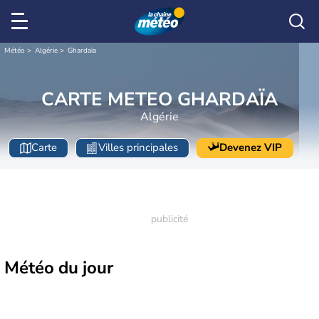
Météo
Algérie
Ghardaïa
CARTE METEO GHARDAÏA
Algérie
Carte
Villes principales
Devenez VIP
Météo
du jour