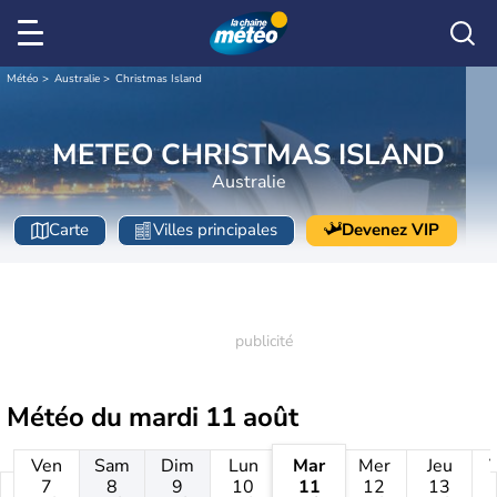
Météo
Australie
Christmas Island
METEO CHRISTMAS ISLAND
Australie
Carte
Villes principales
Devenez VIP
Météo du
mardi 11 août
Ven
Sam
Dim
Lun
Mar
Mer
Jeu
7
8
9
10
11
12
13