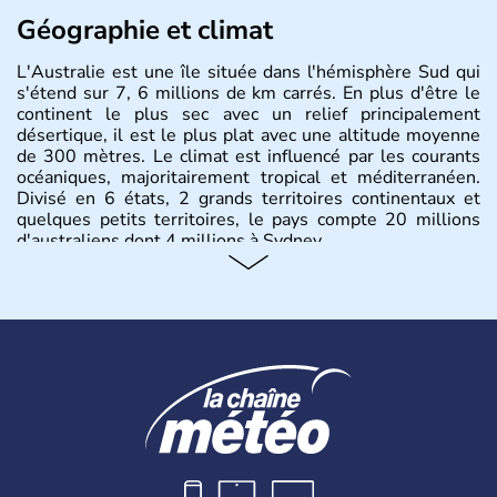
Géographie et climat
L'Australie est une île située dans l'hémisphère Sud qui
s'étend sur 7, 6 millions de km carrés. En plus d'être le
continent le plus sec avec un relief principalement
désertique, il est le plus plat avec une altitude moyenne
de 300 mètres. Le climat est influencé par les courants
océaniques, majoritairement tropical et méditerranéen.
Divisé en 6 états, 2 grands territoires continentaux et
quelques petits territoires, le pays compte 20 millions
d'australiens dont 4 millions à Sydney.
Histoire et administration
Les premiers aborigènes australiens sont arrivés il y a
environ 70 000 ans lors de vagues de migrations
humaines. Il faut attendre 1522 pour qu'un explorateur
portugais découvre le continent australien, puis les
années 1700 pour que l'île devienne une terre
d'émigration européenne. La Grande-Bretagne
revendique son appartenance le 26 janvier 1788,
désormais jour de la fête nationale australienne. Cette
monarchie constitutionnelle est encore placée sous le